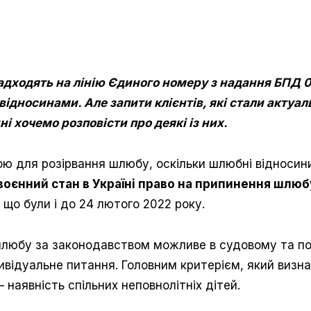
надходять на лінію Єдиного номеру з надання БПД 0 
відносинами. Але запити клієнтів, які стали актуа
і хочемо розповісти про деякі із них.
ю для розірвання шлюбу, оскільки шлюбні відносин
воєнний стан в Україні право на припинення шлю
 що були і до 24 лютого 2022 року.
шлюбу за законодавством можливе в судовому та по
ивідуальне питання. Г
оловним критерієм, який визна
 наявність спільних неповнолітніх дітей.