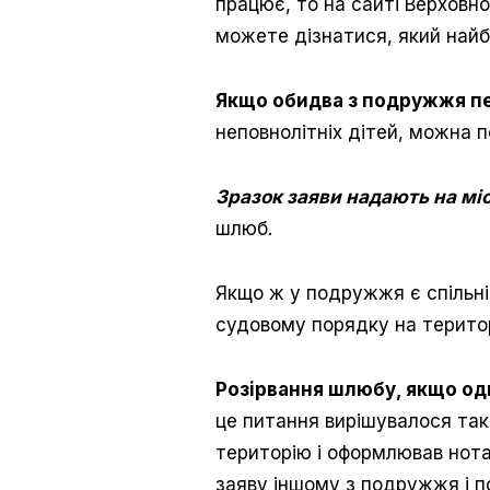
працює, то на сайті Верховн
можете дізнатися, який найб
Якщо обидва з подружжя п
неповнолітніх дітей, можна 
Зразок заяви надають на міс
шлюб.
Якщо ж у подружжя є спільні 
судовому порядку на територі
Розірвання шлюбу, якщо оди
це питання вирішувалося так
територію і оформлював нота
заяву іншому з подружжя і 