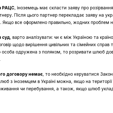
з РАЦС
, іноземець має скласти заяву про розірвання
тнеру. Після цього партнер перекладає заяву на укр
. Якщо все оформлено правильно, жодних проблем н
з суд
, варто аналізувати: чи є між Україною та краї
овір щодо вирішення цивільних та сімейних справ т
 особа одружена з поляком, то розривати шлюб дов
.
го договору немає
, то необхідно керуватися Зако
люб з іноземцем в Україні можна, якщо на території
живання чи перебування, а також, якщо шлюб уклада