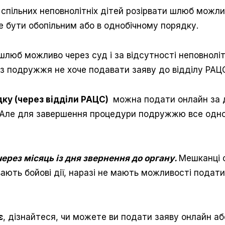
і спільних неповнолітніх дітей розірвати шлюб можли
е бути обопільним або в однобічному порядку.
шлюб можливо через суд і за відсутності неповноліт
 із подружжя не хоче подавати заяву до відділу РАЦ
ку (через відділи РАЦС)
можна подати онлайн за 
a. Але для завершення процедури подружжю все одно
рез місяць із дня звернення до органу.
Мешканці 
вають бойові дії, наразі не мають можливості подати
є
, дізнайтеся, чи можете ви подати заяву онлайн аб