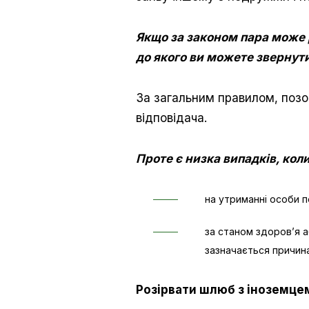
Якщо за законом пара може 
до якого ви можете звернут
За загальним правилом, поз
відповідача.
Проте є низка випадків, кол
на утриманні особи п
за станом здоров’я а
зазначається причина
Розірвати шлюб з іноземцем