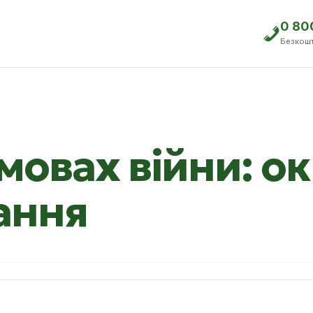
0 80
Безкош
мовах війни: о
ання