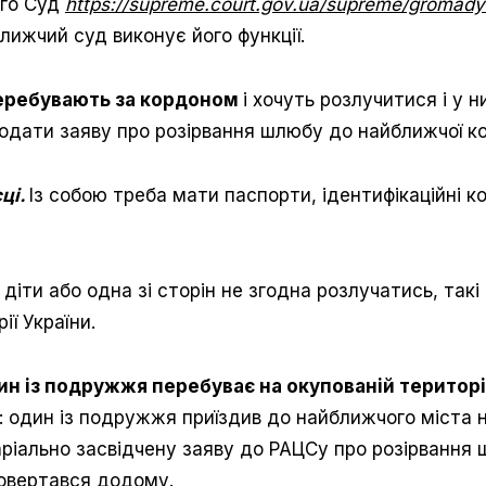
ого Суд
https://supreme.court.gov.ua/supreme/gromady
лижчий суд виконує його функції.
еребувають за кордоном
і хочуть розлучитися і у 
подати заяву про розірвання шлюбу до найближчої ко
ці.
Із собою треба мати паспорти, ідентифікаційні к
діти або одна зі сторін не згодна розлучатись, так
ї України.
н із подружжя перебуває на окупованій територі
: один із подружжя приїздив до найближчого міста н
ріально засвідчену заяву до РАЦСу про розірвання 
повертався додому.