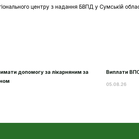
гіонального центру з надання БВПД у Сумській обла
римати допомогу за лікарняним за
Виплати ВПО 
ном
05.08.26
2