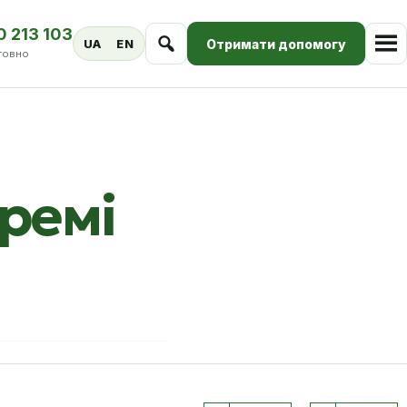
0 213 103
Отримати допомогу
UA
EN
товно
кремі