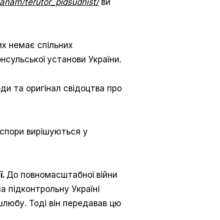
anam/terutor_pidsudnist/
ви
них немає спільних
нсульської установи України.
оди та оригінал свідоцтва про
і спори вирішуються у
ї.
До повномасштабної війни
а підконтрольну Україні
шлюбу. Тоді він передавав цю