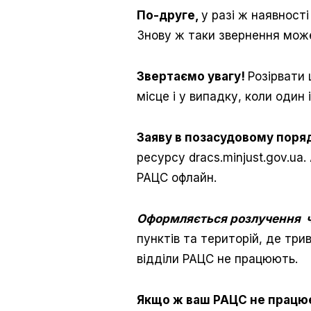
По-друге,
у разі ж наявност
Знову ж таки звернення мож
Звертаємо увагу!
Розірвати 
місце і у випадку, коли один
Заяву в позасудовому поряд
ресурсу dracs.minjust.gov.u
РАЦС офлайн.
Оформляється розлучення че
пунктів та територій, де три
відділи РАЦС не працюють.
Якщо ж ваш РАЦС не працю