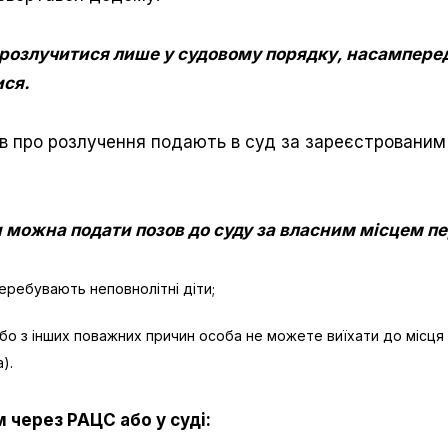
розлучитися лише у судовому порядку, насамперед
ися.
ов про розлучення подають в суд за зареєстрованим
и можна подати позов до суду за власним місцем п
еребувають неповнолітні діти;
бо з інших поважних причин особа не можете виїхати до місця 
).
 через РАЦС або у суді: