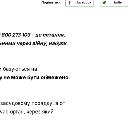
Поділитися:
facebook
twitter
800 213 103 – це питання,
льними через війну, набули
и базуються на
бу не може бути обмежено.
засудовому порядку, а от
чає орган, через який