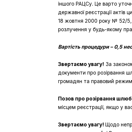
іншого РАЦСу. Це варто уточн
державної реєстрації актів ц
18 жовтня 2000 року № 52/5,
розлучення у будь-якому пр
Вартість процедури – 0,5 н
Звертаємо увагу!
За законом
документи про розірвання шл
громадян та правовий режим 
Позов про розірвання шлю
місцем реєстрації, якщо у ва
Звертаємо увагу!
Щодо непр