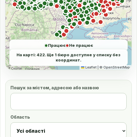
Працює
Не працює
На карті: 422. Ще 1 бюро доступне у списку без
координат.
Leaflet
|
©
OpenStreetMap
Пошук за містом, адресою або назвою
Область