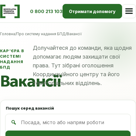
0 800 213 103
Отримати допомогу
Головна
/
Про систему надання БПД
/
Вакансії
Долучайтеся до команди, яка щодня
КАР’ЄРА В
допомагає людям захищати свої
СИСТЕМІ
НАДАННЯ
права. Тут зібрані оголошення
БПД
Вакансії
Координаційного центру та його
територіальних відділень.
Пошук серед вакансій