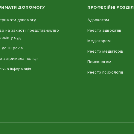
РИМАТИ ДОПОМОГУ
ПРОФЕСІЙНІ РОЗДІ
отримати допомогу
Адвокатам
во на захист і представництво
Реєстр адвокатів
ресів у суді
Медіаторам
 до 18 років
Реєстр медіаторів
е затримала поліція
Психологам
лічна інформація
Реєстр психологів