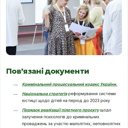
Пов’язані документи
Кримінальний процесуальний кодекс України.
Національна стратегія
реформування системи
юстиції щодо дітей на період до 2023 року
Порядок реалізації пілотного проєкту
щодо
залучення психологів до кримінальних
проваджень за участю малолітніх, неповнолітніх