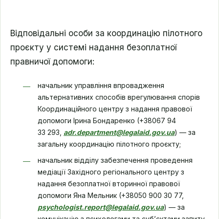
Відповідальні особи за координацію пілотного
проєкту у системі надання безоплатної
правничої допомоги:
начальник управління впровадження
альтернативних способів врегулювання спорів
Координаційного центру з надання правової
допомоги Ірина Бондаренко (+38067 94
33 293,
adr.department@legalaid.gov.ua
) — за
загальну координацію пілотного проєкту;
начальник відділу забезпечення проведення
медіації Західного регіонального центру з
надання безоплатної вторинної правової
допомоги Яна Мельник (+38050 900 30 77,
psychologist.report@legalaid.gov.ua
) — за
комунікацію з психологами та суб’єктами запиту