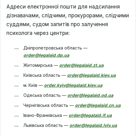
Адреси електронної пошти для надсилання
дізнавачами, слідчими, прокурорами, слідчими
суддями, судом запитів про залучення
психолога через центри:
Дніпропетровська область —
order@legalaid.dp.ua
Житомирська —
order@legalaid.zt.ua
Київська область —
order@legalaid.kiev.ua
м. Київ —
order.kyiv@legalaid.kiev.ua
Одеська область —
order@legalaid.od.ua
Чернігівська область —
order@legalaid.cn.ua
Івано-Франківська —
order@legalaid.if.ua
Львівська область —
order@legalaid.lviv.ua