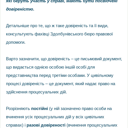
які беруть участь у справі, мають бути посвідчені
довіреністю.
Детальніше про те, що ж таке довіреність та її види,
консультують фахівці Здолбунівського бюро правової
допомоги.
Варто зазначити, що довіреність – це письмовий документ,
що видається однією особою іншій особі для
представництва перед третіми особами. У цивільному
процесі довіреність – це документ, який надає право на
здійснення процесуальних дій.
Розрізняють
постійні
(у ній зазначено право особи на
вчинення усіх процесуальних дій у всіх цивільних
справах) і
разові
довіреності
(вчинення процесуальних