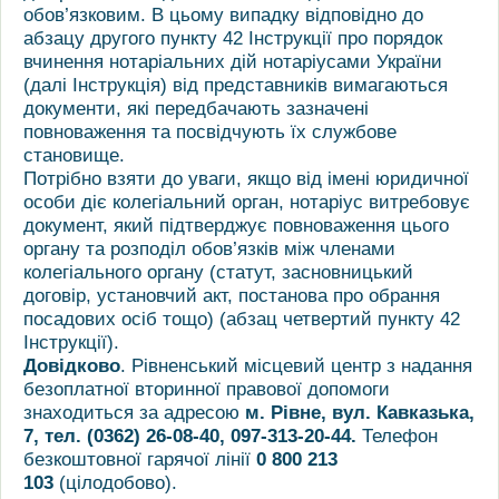
обов’язковим. В цьому випадку відповідно до
абзацу другого пункту 42 Інструкції про порядок
вчинення нотаріальних дій нотаріусами України
(далі Інструкція) від представників вимагаються
документи, які передбачають зазначені
повноваження та посвідчують їх службове
становище.
Потрібно взяти до уваги, якщо від імені юридичної
особи діє колегіальний орган, нотаріус витребовує
документ, який підтверджує повноваження цього
органу та розподіл обов’язків між членами
колегіального органу (статут, засновницький
договір, установчий акт, постанова про обрання
посадових осіб тощо) (абзац четвертий пункту 42
Інструкції).
Довідково
. Рівненський місцевий центр з надання
безоплатної вторинної правової допомоги
знаходиться за адресою
м. Рівне, вул. Кавказька,
7, тел. (0362) 26-08-40, 097-313-20-44.
Телефон
безкоштовної гарячої лінії
0 800 213
103
(цілодобово).