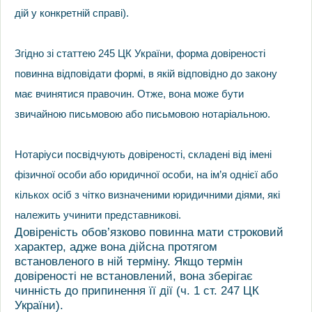
дій у конкретній справі).
Згідно зі статтею 245 ЦК України, форма довіреності
повинна відповідати формі, в якій відповідно до закону
має вчинятися правочин. Отже, вона може бути
звичайною письмовою або письмовою нотаріальною.
Нотаріуси посвідчують довіреності, складені від імені
фізичної особи або юридичної особи, на ім’я однієї або
кількох осіб з чітко визначеними юридичними діями, які
належить учинити представникові.
Довіреність обов’язково повинна мати строковий
характер, адже вона дійсна протягом
встановленого в ній терміну. Якщо термін
довіреності не встановлений, вона зберігає
чинність до припинення її дії (ч. 1 ст. 247 ЦК
України).