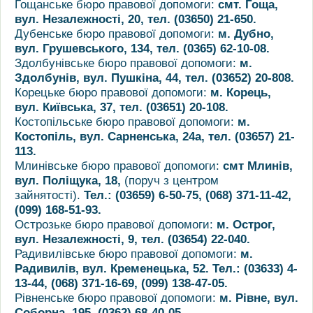
Гощанське бюро правової допомоги:
смт. Гоща,
вул. Незалежності, 20, тел. (03650) 21-650.
Дубенське бюро правової допомоги:
м. Дубно,
вул. Грушевського, 134, тел. (0365) 62-10-08.
Здолбунівське бюро правової допомоги:
м.
Здолбунів, вул. Пушкіна, 44, тел. (03652) 20-808.
Корецьке бюро правової допомоги:
м. Корець,
вул. Київська, 37, тел. (03651) 20-108.
Костопільське бюро правової допомоги:
м.
Костопіль, вул. Сарненська, 24а, тел. (03657) 21-
113.
Млинівське бюро правової допомоги:
смт Млинів,
вул. Поліщука, 18,
(поруч з центром
зайнятості).
Тел.: (03659) 6-50-75, (068) 371-11-42,
(099) 168-51-93.
Острозьке бюро правової допомоги:
м. Острог,
вул. Незалежності, 9, тел. (03654) 22-040.
Радивилівське бюро правової допомоги:
м.
Радивилів, вул. Кременецька, 52. Тел.: (03633) 4-
13-44, (068) 371-16-69, (099) 138-47-05.
Рівненське бюро правової допомоги:
м. Рівне, вул.
Соборна, 195, (0362) 68-40-05.