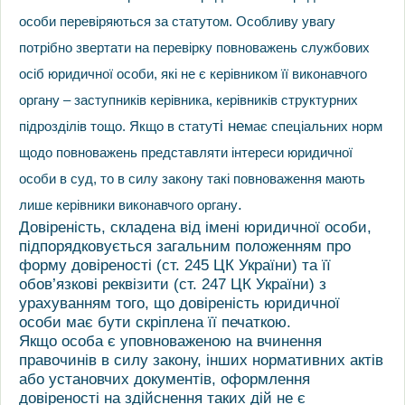
особи перевіряються за статутом. Особливу увагу
потрібно звертати на перевірку повноважень службових
осіб юридичної особи, які не є керівником її виконавчого
органу – заступників керівника, керівників структурних
ті не
підрозділів тощо. Якщо в стату
має спеціальних норм
щодо повноважень представляти інтереси юридичної
особи в суд, то в силу закону такі повноваження мають
.
лише керівники виконавчого органу
Довіреність, складена від імені юридичної особи,
підпорядковується загальним положенням про
форму довіреності (ст. 245 ЦК України) та її
обов’язкові реквізити (ст. 247 ЦК України) з
урахуванням того, що довіреність юридичної
особи має бути скріплена її печаткою.
Якщо особа є уповноваженою на вчинення
правочинів в силу закону, інших нормативних актів
або установчих документів, оформлення
довіреності на здійснення таких дій не є