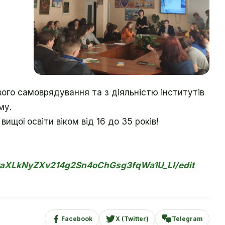
вого самоврядування та з діяльністю інститутів
му.
ищої освіти віком від 16 до 35 років!
kiwaXLkNyZXv214g2Sn4oChGsg3fqWa1U_LI/edit
Facebook
X (Twitter)
Telegram