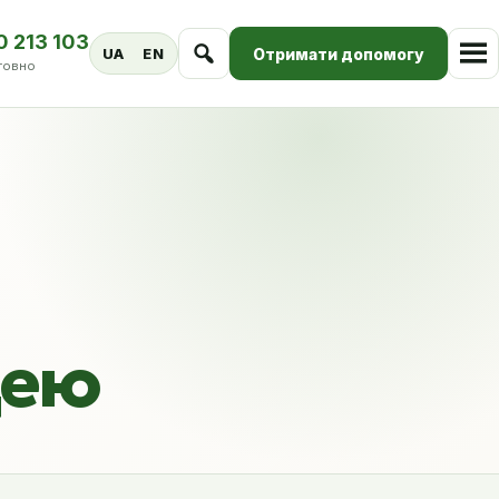
0 213 103
Отримати допомогу
UA
EN
товно
цею