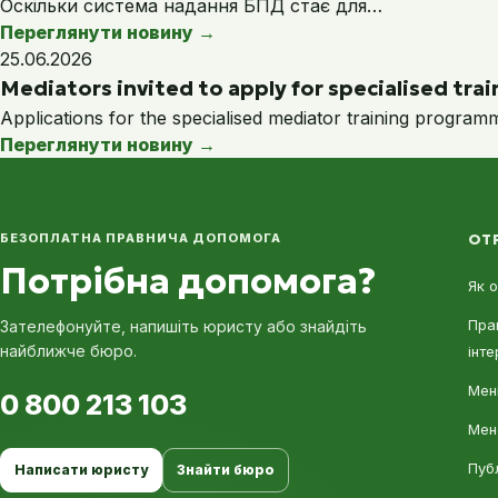
Оскільки система надання БПД стає для…
Переглянути новину
→
25.06.2026
Mediators invited to apply for specialised train
Applications for the specialised mediator training program
Переглянути новину
→
БЕЗОПЛАТНА ПРАВНИЧА ДОПОМОГА
ОТ
Потрібна допомога?
Як 
Пра
Зателефонуйте, напишіть юристу або знайдіть
найближче бюро.
інте
Мені
0 800 213 103
Мен
Пуб
Написати юристу
Знайти бюро