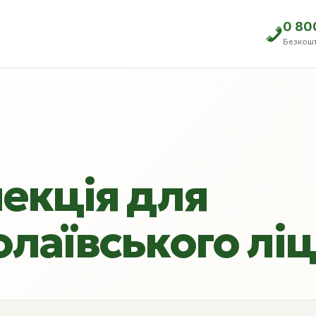
0 80
Безкош
лекція для
олаївського лі