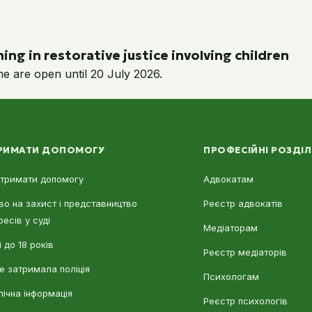
ing in restorative justice involving children
me are open until 20 July 2026.
РИМАТИ ДОПОМОГУ
ПРОФЕСІЙНІ РОЗДІ
отримати допомогу
Адвокатам
во на захист і представництво
Реєстр адвокатів
ресів у суді
Медіаторам
 до 18 років
Реєстр медіаторів
е затримала поліція
Психологам
лічна інформація
Реєстр психологів