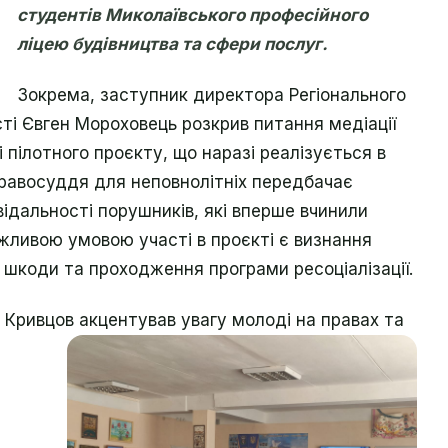
студентів Миколаївського професійного
ліцею будівництва та сфери послуг.
Зокрема, заступник директора Регіонального
ті Євген Мороховець розкрив питання медіації
і пілотного проєкту, що наразі реалізується в
правосуддя для неповнолітніх передбачає
відальності порушників, які вперше вчинили
ажливою умовою участі в проєкті є визнання
 шкоди та проходження програми ресоціалізації.
Кривцов акцентував увагу молоді на правах та