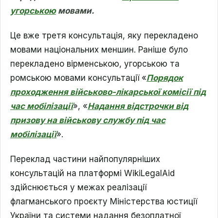
угорською
мовами.
Це вже третя консультація, яку перекладено
мовами національних меншин. Раніше було
перекладено вірменською, угорською та
ромською мовами консультації «
Порядок
проходження військово-лікарської комісії під
час мобілізації
», «
Надання відстрочки від
призову на військову службу під час
мобілізації
».
Переклад частини найпопулярніших
консультацій на платформі WikiLegalAid
здійснюється у межах реалізації
флагманського проєкту Міністерства юстиції
України та системи надання безоплатної