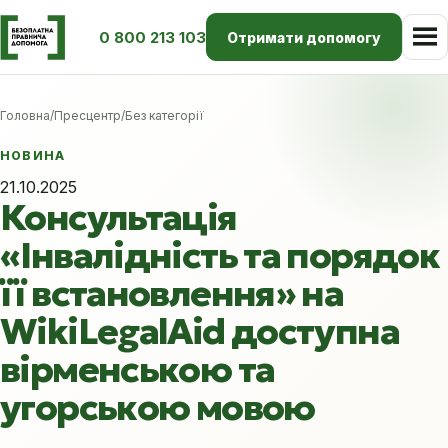
0 800 213 103
Отримати допомогу
Головна
/
Пресцентр
/
Без категорії
НОВИНА
21.10.2025
Консультація
«Інвалідність та порядок
її встановлення» на
WikiLegalAid доступна
вірменською та
угорською мовою