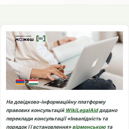
На довідково-інформаційну платформу
правових консультацій
WikiLegalAid
додано
переклади консультації «Інвалідність та
порядок її встановлення»
вірменською
та