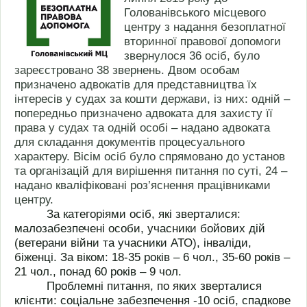
Голованівського місцевого
центру з надання безоплатної
вторинної правової допомоги
звернулося 36 осіб, було
зареєстровано 38 звернень. Двом особам
призначено адвокатів для представництва їх
інтересів у судах за кошти держави, із них: одній –
попередньо призначено адвоката для захисту її
права у судах та одній особі – надано адвоката
для складання документів процесуального
характеру. Вісім осіб було спрямовано до установ
та організацій для вирішення питання по суті, 24 –
надано кваліфіковані роз’яснення працівниками
центру.
За категоріями осіб, які зверталися:
малозабезпечені особи, учасники бойових дій
(ветерани війни та учасники АТО), інваліди,
біженці. За віком: 18-35 років – 6 чол., 35-60 років –
21 чол., понад 60 років – 9 чол.
Проблемні питання, по яких зверталися
клієнти: соціальне забезпечення -10 осіб, спадкове