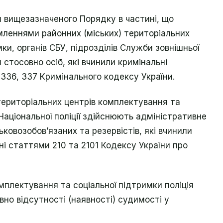
и вищезазначеного Порядку в частині, що
омленнями районних (міських) територіальних
ки, органів СБУ, підрозділів Служби зовнішньої
стосовно осіб, які вчинили кримінальні
336, 337 Кримінального кодексу України.
 територіальних центрів комплектування та
 Національної поліції здійснюють адміністративне
ковозобов’язаних та резервістів, які вчинили
і статтями 210 та 2101 Кодексу України про
мплектування та соціальної підтримки поліція
но відсутності (наявності) судимості у