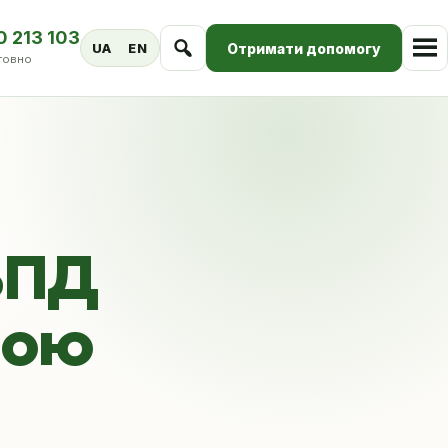
0 213 103
Отримати допомогу
UA
EN
товно
БПД
ною