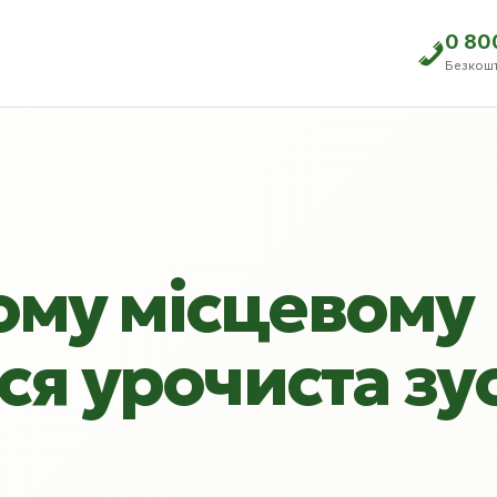
0 80
Безкош
ому місцевому
ся урочиста зу