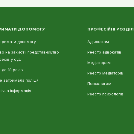
РИМАТИ ДОПОМОГУ
ПРОФЕСІЙНІ РОЗДІ
отримати допомогу
Адвокатам
во на захист і представництво
Реєстр адвокатів
ресів у суді
Медіаторам
 до 18 років
Реєстр медіаторів
е затримала поліція
Психологам
лічна інформація
Реєстр психологів