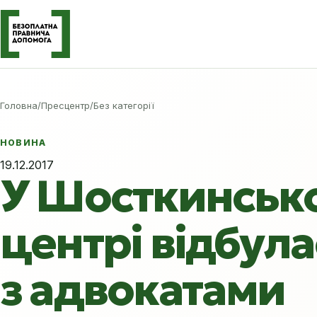
Головна
/
Пресцентр
/
Без категорії
НОВИНА
19.12.2017
У Шосткинськ
центрі відбула
з адвокатами