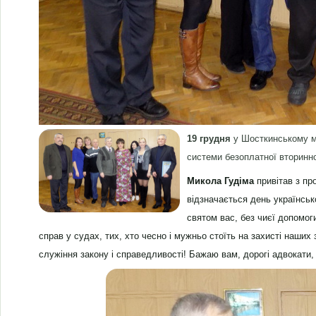
19 грудня
у Шосткинському м
системи безоплатної вторинно
Микола Гудіма
привітав з пр
відзначається день українськ
святом вас, без чиєї допомог
справ у судах, тих, хто чесно і мужньо стоїть на захисті наших 
служіння закону і справедливості! Бажаю вам, дорогі адвокати, 