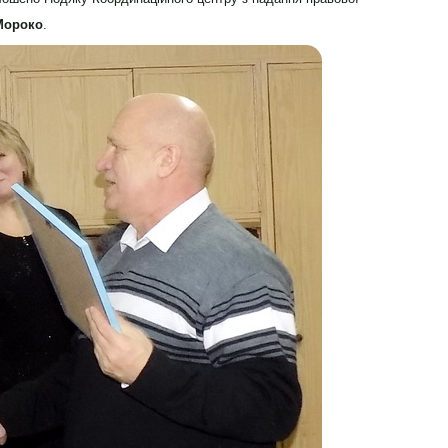
Мороко
.