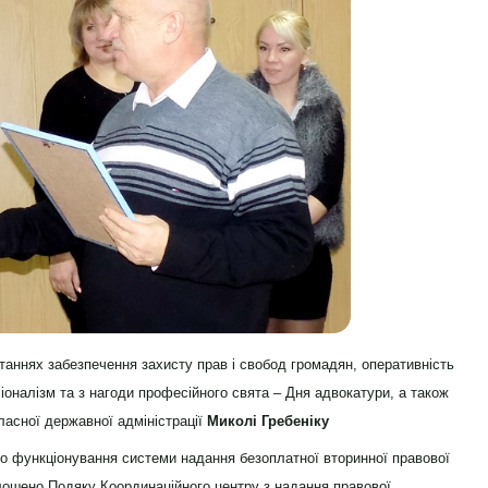
итаннях забезпечення захисту прав і свобод громадян, оперативність
іоналізм та з нагоди професійного свята – Дня адвокатури, а також
ласної державної адміністрації
Миколі Гребеніку
го функціонування системи надання безоплатної вторинної правової
лошено Подяку Координаційного центру з надання правової