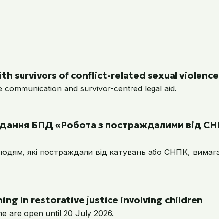
th survivors of conflict-related sexual violence
e communication and survivor-centred legal aid.
надання БПД «Робота з постраждалими від СН
дям, які постраждали від катувань або СНПК, вимагає
ing in restorative justice involving children
me are open until 20 July 2026.