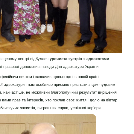
ісцевому центрі відбулася
урочиста зустріч з адвокатами
ї правової допомоги з нагоди Дня адвокатури України.
офесійним святом і зазначив,щосьогодні в нашій країні
ої адвокатури і нам особливо приємно привітати з цим чудовим
и, найчастіше, не можливий благополучний результат вирішення
з вами прав та інтересів, хто поклав своє життя і долю на вівтар
блискучих захистів, виграшних справ, успішної кар’єри.