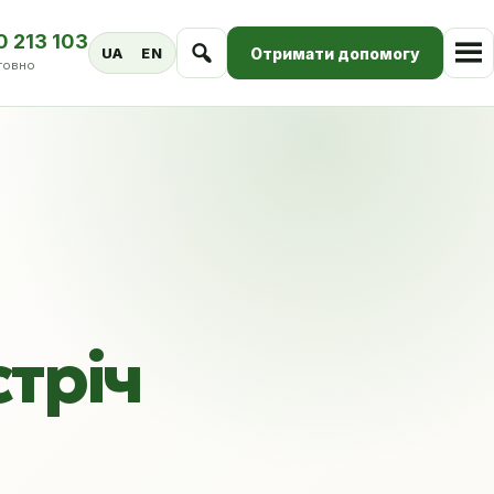
0 213 103
Отримати допомогу
UA
EN
товно
стріч