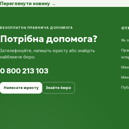
Переглянути новину
→
БЕЗОПЛАТНА ПРАВНИЧА ДОПОМОГА
ОТ
Потрібна допомога?
Як 
Пра
Зателефонуйте, напишіть юристу або знайдіть
найближче бюро.
інте
Мені
0 800 213 103
Мен
Пуб
Написати юристу
Знайти бюро