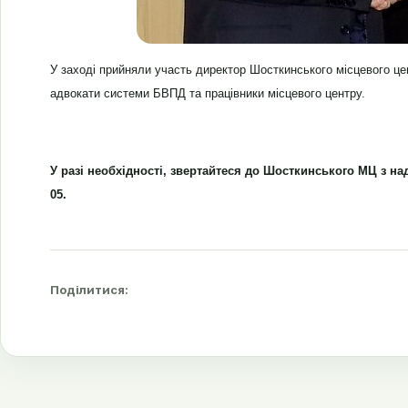
У заході прийняли участь директор Шосткинського місцевого це
адвокати системи БВПД та працівники місцевого центру.
У разі необхідності, звертайтеся до Шосткинського МЦ з надан
05.
Поділитися: