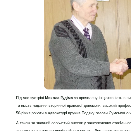
Під час зустрічі
Микола Гудіма
за проявлену ініціативність в п
та якість надання вторинної правової допомоги, високий профес
50-річчя роботи в адвокатурі вручив Подяку голови Сумської об
А також за значний особистий внесок у забезпечення стабільно
допомоги та з нагоди професійного свята – Дня адвокатури ого