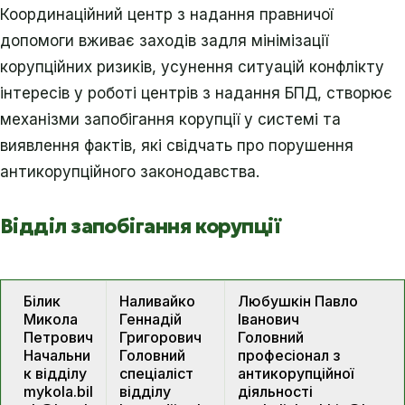
Координаційний центр з надання правничої
допомоги вживає заходів задля мінімізації
корупційних ризиків, усунення ситуацій конфлікту
інтересів у роботі центрів з надання БПД, створює
механізми запобігання корупції у системі та
виявлення фактів, які свідчать про порушення
антикорупційного законодавства.
Відділ запобігання корупції
Білик
Наливайко
Любушкін Павло
Микола
Геннадій
Іванович
Петрович
Григорович
Головний
Начальни
Головний
професіонал з
к відділу
спеціаліст
антикорупційної
mykola.bil
відділу
діяльності