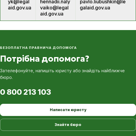
yk@legal
hennadii.naly
pavlo.liubushkin@le
aid.gov.ua
vaiko@legal
galaid.gov.ua
aid.gov.ua
БЕЗОПЛАТНА ПРАВНИЧА ДОПОМОГА
Потрібна допомога?
Зателефонуйте, напишіть юристу або знайдіть найближче
бюро.
0 800 213 103
Написати юристу
Знайти бюро