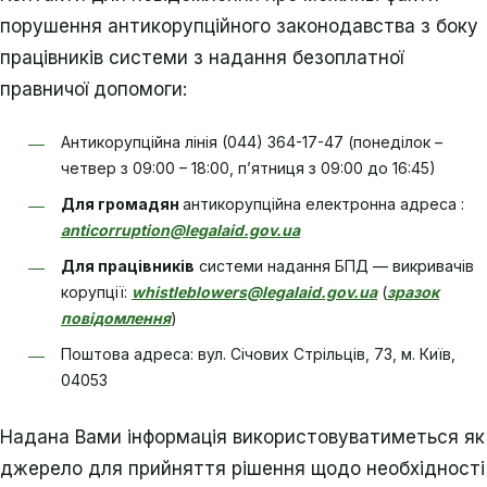
порушення антикорупційного законодавства з боку
працівників системи з надання безоплатної
правничої допомоги:
Антикорупційна лінія (044) 364-17-47 (понеділок –
четвер з 09:00 – 18:00, пʼятниця з 09:00 до 16:45)
Для громадян
антикорупційна електронна адреса :
anticorruption@legalaid.gov.ua
Для працівників
системи надання БПД — викривачів
корупції:
whistleblowers@legalaid.gov.ua
(
зразок
повідомлення
)
Поштова адреса: вул. Січових Стрільців, 73, м. Київ,
04053
Надана Вами інформація використовуватиметься як
джерело для прийняття рішення щодо необхідності