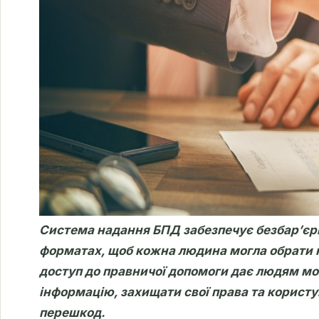
Система надання БПД забезпечує безбар’єрн
форматах, щоб кожна людина могла обрати 
доступ до правничої допомоги дає людям м
інформацію, захищати свої права та корист
перешкод.