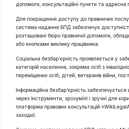
допомоги, консультаційні пункти та адресна
Для покращення доступу до правничих послуг
система надання БПД забезпечує доступність
розташовані бюро правничої допомоги, облад
або кнопками виклику працівника.
Соціальна безбар’єрність проявляється у за
категорій населення, зокрема осіб з інвалід
переміщених осіб, дітей, ветеранів війни, по
Інформаційна безбар’єрність забезпечується 
через інструменти, зрозумілі і зручні для ко
платформа правових консультацій «WikiLegalA
заходи).