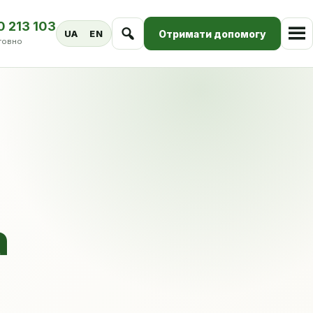
0 213 103
Отримати допомогу
UA
EN
товно
а