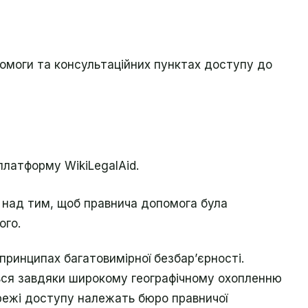
омоги та консультаційних пунктах доступу до
платформу WikiLegalAid.
над тим, щоб правнича допомога була
ого.
ринципах багатовимірної безбар’єрності.
ться завдяки широкому географічному охопленню
режі доступу належать бюро правничої