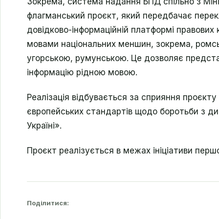
Зокрема, система надання БПД спільно з Міні
флагманський проєкт, який передбачає перек
довідково-інформаційній платформі правових к
мовами національних меншин, зокрема, ромс
угорською, румунською.
Це дозволяє предст
інформацію рідною мовою.
Реалізація відбувається за сприяння проєкт
європейських стандартів щодо боротьби з ди
Україні».
Проєкт реалізується в межах ініціативи першої
Поділитися: