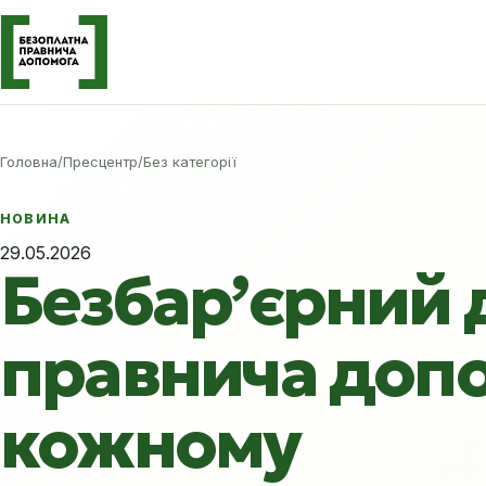
Головна
/
Пресцентр
/
Без категорії
НОВИНА
29.05.2026
Безбар’єрний 
правнича допо
кожному