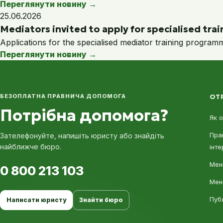
Переглянути новину
→
25.06.2026
Mediators invited to apply for specialised train
Applications for the specialised mediator training program
Переглянути новину
→
БЕЗОПЛАТНА ПРАВНИЧА ДОПОМОГА
ОТ
Потрібна допомога?
Як 
Пра
Зателефонуйте, напишіть юристу або знайдіть
найближче бюро.
інте
Мені
0 800 213 103
Мен
Пуб
Написати юристу
Знайти бюро