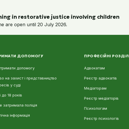
ing in restorative justice involving children
me are open until 20 July 2026.
РИМАТИ ДОПОМОГУ
ПРОФЕСІЙНІ РОЗДІ
отримати допомогу
Адвокатам
во на захист і представництво
Реєстр адвокатів
ресів у суді
Медіаторам
 до 18 років
Реєстр медіаторів
е затримала поліція
Психологам
лічна інформація
Реєстр психологів