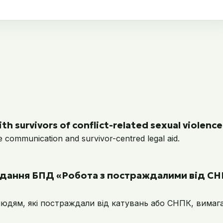
th survivors of conflict-related sexual violence
e communication and survivor-centred legal aid.
надання БПД «Робота з постраждалими від СН
дям, які постраждали від катувань або СНПК, вимагає