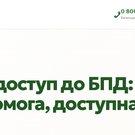
0 80
Безкош
доступ до БПД:
мога, доступн