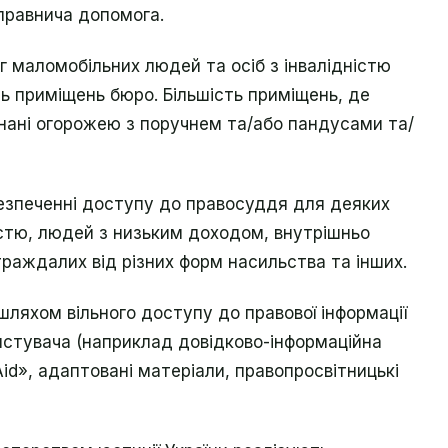
 правнича допомога.
 маломобільних людей та осіб з інвалідністю
 приміщень бюро. Більшість приміщень, де
нані огорожею з поручнем та/або пандусами та/
безпеченні доступу до правосуддя для деяких
ністю, людей з низьким доходом, внутрішньо
страждалих від різних форм насильства та інших.
шляхом вільного доступу до правової інформації
ристувача (наприклад довідково-інформаційна
id», адаптовані матеріали, правопросвітницькі