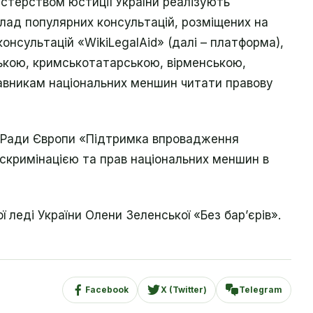
стерством юстиції України реалізують
лад популярних консультацій, розміщених на
онсультацій «WikiLegalAid» (далі – платформа),
ькою, кримськотатарською, вірменською,
авникам національних меншин читати правову
у Ради Європи «Підтримка впровадження
скримінацією та прав національних меншин в
 леді України Олени Зеленської «Без бар’єрів».
Facebook
X (Twitter)
Telegram