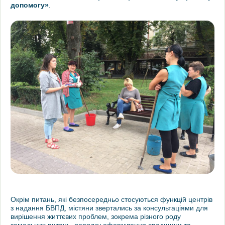
допомогу»
.
Окрім питань, які безпосередньо стосуються функцій центрів
з надання БВПД, містяни звертались за консультаціями для
вирішення життєвих проблем, зокрема різного роду
земельних питань, порядку оформлення спадщини та