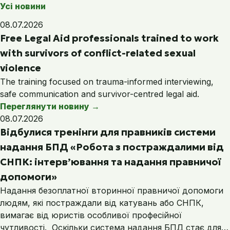
Усі новини
08.07.2026
Free Legal Aid professionals trained to work
with survivors of conflict-related sexual
violence
The training focused on trauma-informed interviewing,
safe communication and survivor-centred legal aid.
Переглянути новину
→
08.07.2026
Відбулися тренінги для правників системи
надання БПД «Робота з постраждалими від
СНПК: інтерв’ювання та надання правничої
допомоги»
Надання безоплатної вторинної правничої допомоги
людям, які постраждали від катувань або СНПК,
вимагає від юристів особливої професійної
чутливості. Оскільки система надання БПД стає для…