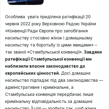
Особлива увага приділена ратифікації 20
червня 2022 року Верховною Радою України
«Конвенції Ради Європи про запобігання
насильству стосовно жінок і домашньому
насильству та боротьбу із цими явищами» –
так званої «Стамбульської конвенції».
Завдяки
ратифікації Стамбульської конвенції ми
наблизили власне законодавство до
європейських цінностей.
Досі домашнє
насильство підпадає під два законодавства —
адміністративне і кримінальне, а
Стамбульська конвенція передбачає лише
кримінальну відповідальність за домашнє
насильство. Її цілі — зробити так, щоб жінки