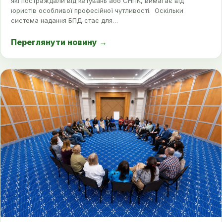
які постраждали від катувань або СНПК, вимагає від
юристів особливої професійної чутливості. Оскільки
система надання БПД стає для…
Переглянути новину
→