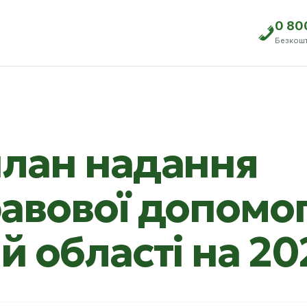
0 80
Безкош
план надання
авової допомог
й області на 20