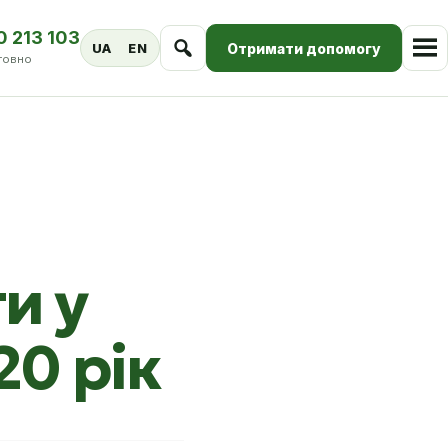
0 213 103
Отримати допомогу
UA
EN
товно
и у
20 рік