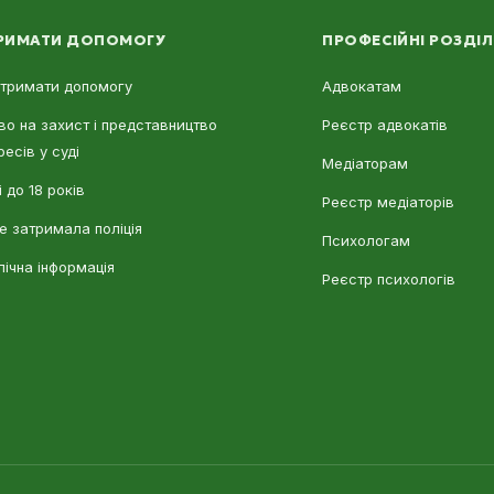
РИМАТИ ДОПОМОГУ
ПРОФЕСІЙНІ РОЗДІ
отримати допомогу
Адвокатам
во на захист і представництво
Реєстр адвокатів
ресів у суді
Медіаторам
 до 18 років
Реєстр медіаторів
е затримала поліція
Психологам
лічна інформація
Реєстр психологів