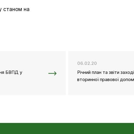
ту станом на
06.02.20
ння БВПД у
Річний план та звіти захо
вторинної правової допомо