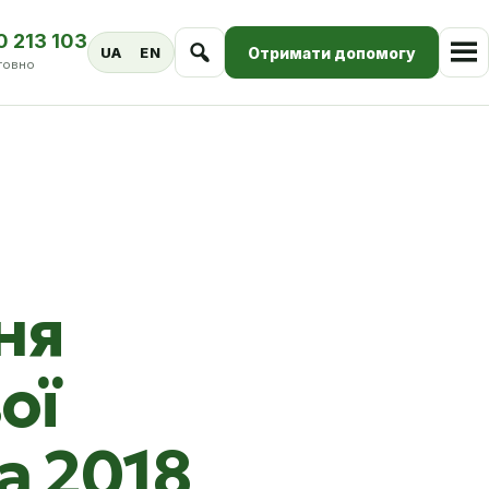
0 213 103
Отримати допомогу
UA
EN
товно
ня
ої
а 2018