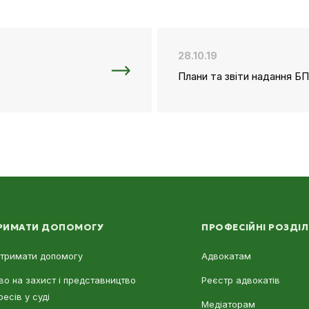
28.10.19
Плани та звіти надання БП
РИМАТИ ДОПОМОГУ
ПРОФЕСІЙНІ РОЗДІ
отримати допомогу
Адвокатам
во на захист і представництво
Реєстр адвокатів
ресів у суді
Медіаторам