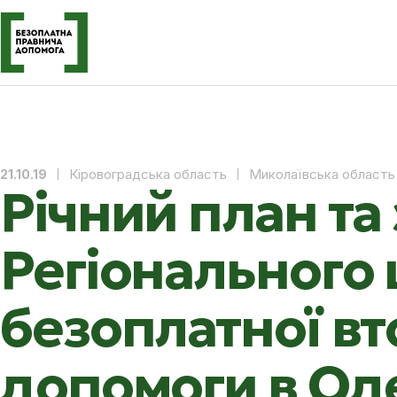
Кіровоградська область
Миколаївська область
21.10.19
Річний план та 
Регіонального 
безоплатної вт
допомоги в Оде