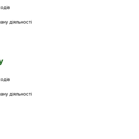
ходів
лану діяльності
у
ходів
лану діяльності