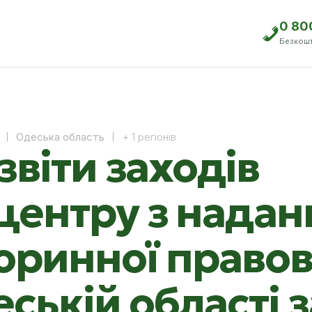
0 80
Безкош
Одеська область
+ 1 регіонів
звіти заходів
центру з надан
оринної правов
ській області з