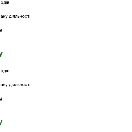
ходів
лану діяльності
а
у
ходів
лану діяльності
а
у