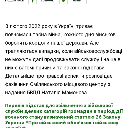
Поділитися:
facebook
twitter
З лютого 2022 року в Україні триває
повномасштабна війна, кожного дня військові
боронять кордони нашої держави. Але
трапляються випадки, коли військовослужбовці
не можуть далі продовжувати службу і на це в
них є вагомі причини та законні підстави.
Детальніше про правові аспекти розповідає
фахівчиня Смілянського місцевого центру з
надання БВПД Наталія Мамонова.
Перелік підстав для звільнення з військової
служби деяких категорій громадян в період дії
воєнного стану визначений статтею 26 Закону
України “Про військовий обов’язок і військову