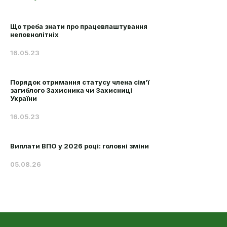
Що треба знати про працевлаштування
неповнолітніх
16.05.23
Порядок отримання статусу члена сім’ї
загиблого Захисника чи Захисниці
України
16.05.23
Виплати ВПО у 2026 році: головні зміни
05.08.26