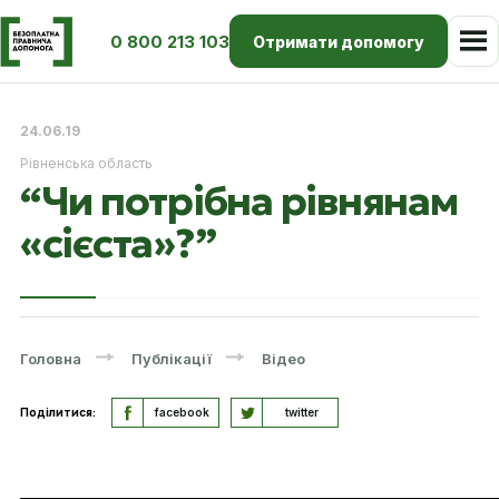
0 800 213 103
Отримати допомогу
24.06.19
Рівненська область
“Чи потрібна рівнянам
«сієста»?”
Головна
Публікації
Відео
Поділитися:
facebook
twitter