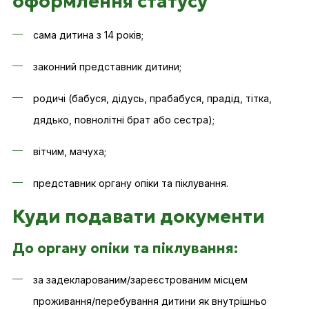
оформлення статусу
сама дитина з 14 років;
законний представник дитини;
родичі (бабуся, дідусь, прабабуся, прадід, тітка,
дядько, повнолітні брат або сестра);
вітчим, мачуха;
представник органу опіки та піклування.
Куди подавати документи
До органу опіки та піклування:
за задекларованим/зареєстрованим місцем
проживання/перебування дитини як внутрішньо