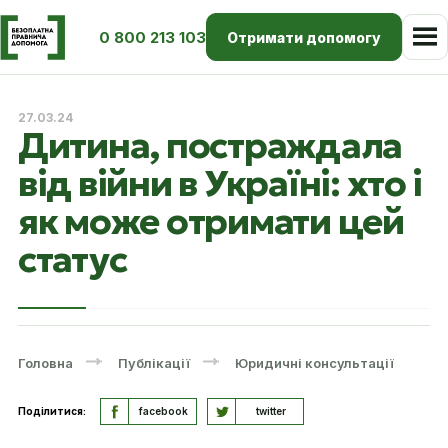
0 800 213 103
Отримати допомогу
27.03.24
Дитина, постраждала
від війни в Україні: хто і
як може отримати цей
статус
Головна
Публікації
Юридичні консультації
Поділитися:
facebook
twitter