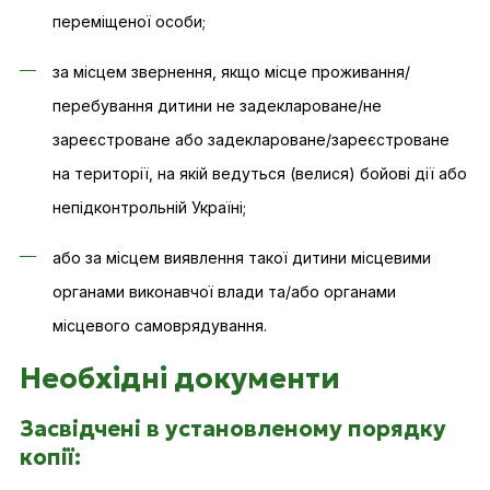
переміщеної особи;
за місцем звернення, якщо місце проживання/
перебування дитини не задеклароване/не
зареєстроване або задеклароване/зареєстроване
на території, на якій ведуться (велися) бойові дії або
непідконтрольній Україні;
або за місцем виявлення такої дитини місцевими
органами виконавчої влади та/або органами
місцевого самоврядування.
Необхідні документи
Засвідчені в установленому порядку
копії: