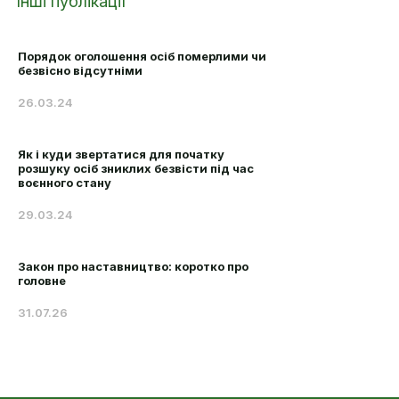
Інші публікації
Порядок оголошення осіб померлими чи
безвісно відсутніми
26.03.24
Як і куди звертатися для початку
розшуку осіб зниклих безвісти під час
воєнного стану
29.03.24
Закон про наставництво: коротко про
головне
31.07.26