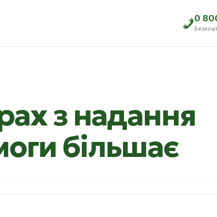
0 80
Безкош
трах з надання
моги більшає