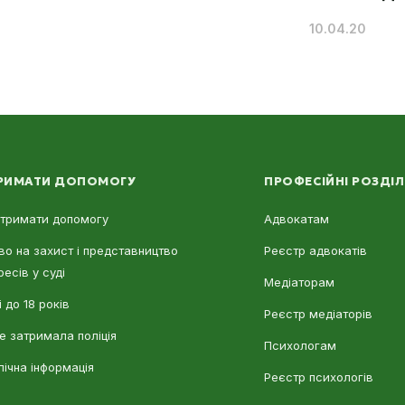
10.04.20
РИМАТИ ДОПОМОГУ
ПРОФЕСІЙНІ РОЗДІ
отримати допомогу
Адвокатам
во на захист і представництво
Реєстр адвокатів
ресів у суді
Медіаторам
 до 18 років
Реєстр медіаторів
е затримала поліція
Психологам
лічна інформація
Реєстр психологів