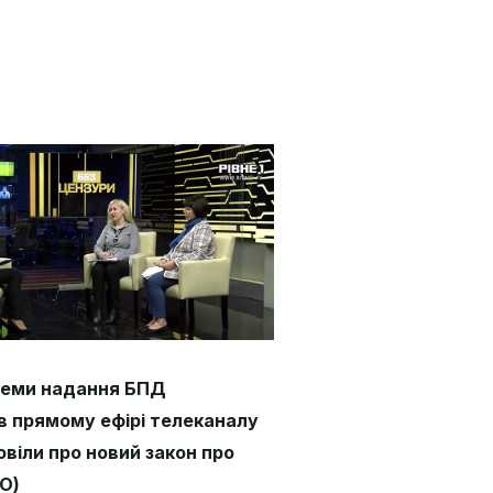
теми надання БПД
в прямому ефірі телеканалу
овіли про новий закон про
О)