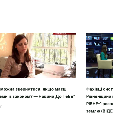
 можна звернутися, якщо маєш
Фахівці сис
еми із законом? — Новини До ТеБе”
Рівненщини 
РІВНЕ-1 розп
7
землю (ВІДЕ