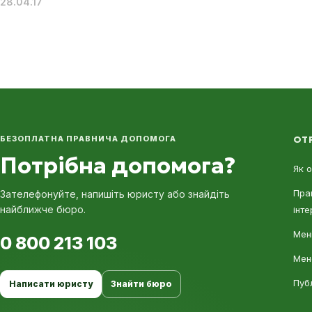
28.04.17
БЕЗОПЛАТНА ПРАВНИЧА ДОПОМОГА
ОТ
Потрібна допомога?
Як 
Пра
Зателефонуйте, напишіть юристу або знайдіть
найближче бюро.
інте
Мені
0 800 213 103
Мен
Пуб
Написати юристу
Знайти бюро