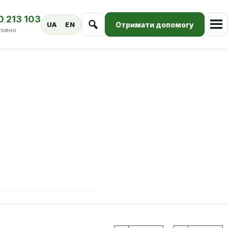
0 213 103
Отримати допомогу
UA
EN
товно