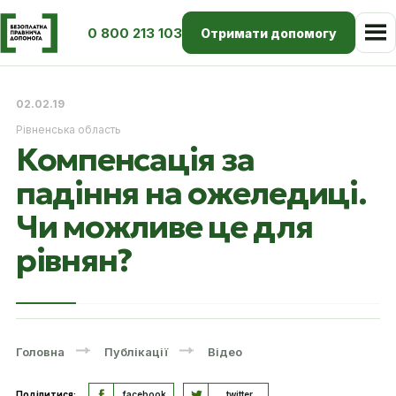
0 800 213 103
Отримати допомогу
02.02.19
Рівненська область
Компенсація за
падіння на ожеледиці.
Чи можливе це для
рівнян?
Головна
Публікації
Відео
Поділитися:
facebook
twitter