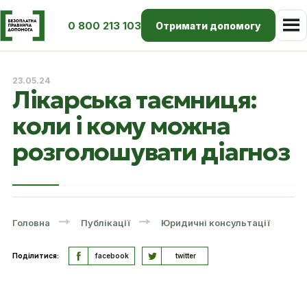
0 800 213 103
Отримати допомогу
23.05.24
Лікарська таємниця:
коли і кому можна
розголошувати діагноз
Головна
Публікації
Юридичні консультації
Поділитися:
facebook
twitter