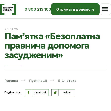
0 800 213 103
Отримати допомогу
29.01.25
Пам’ятка «Безоплатна
правнича допомога
засудженим»
Головна
Публікації
Бібліотека
Поділитися:
facebook
twitter