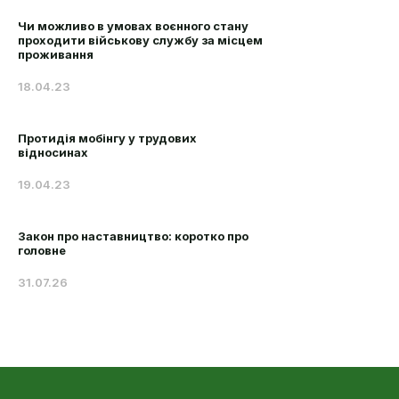
Чи можливо в умовах воєнного стану
проходити військову службу за місцем
проживання
18.04.23
Протидія мобінгу у трудових
відносинах
19.04.23
Закон про наставництво: коротко про
головне
31.07.26