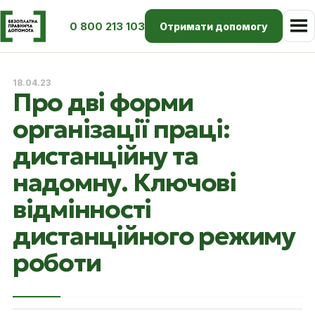
0 800 213 103
Отримати допомогу
18.04.23
Про дві форми
організації праці:
дистанційну та
надомну. Ключові
відмінності
дистанційного режиму
роботи