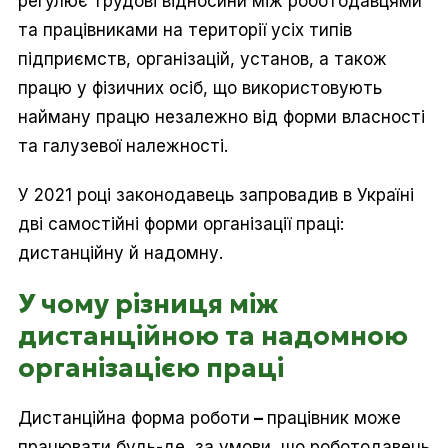
регулює трудові відносини між роботодавцями
та працівниками на території усіх типів
підприємств, організацій, установ, а також
працю у фізичних осіб, що використовують
найману працю незалежно від форми власності
та галузевої належності.
У 2021 році законодавець запровадив в Україні
дві самостійні форми організації праці:
дистанційну й надомну.
У чому різниця між
дистанційною та надомною
організацією праці
Дистанційна форма роботи
–
працівник може
працювати будь-де, за умови, що роботодавець