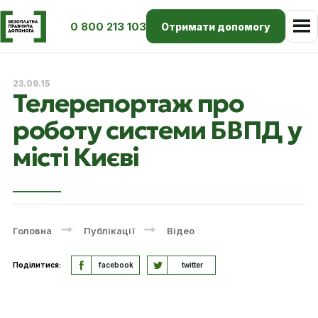
0 800 213 103
Отримати допомогу
23.09.15
Телерепортаж про
роботу системи БВПД у
місті Києві
Головна
Публікації
Відео
Поділитися:
facebook
twitter