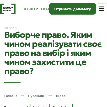
0 800 213 103
Отримати допомогу
18.03.19
Виборче право. Яким
чином реалізувати своє
право на вибір і яким
чином захистити це
право?
Головна
Публікації
Відео