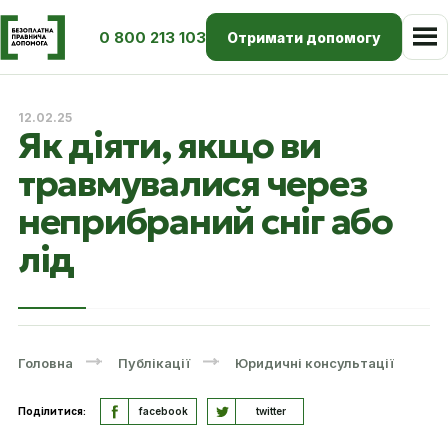
0 800 213 103
Отримати допомогу
12.02.25
Як діяти, якщо ви
травмувалися через
неприбраний сніг або
лід
Головна
Публікації
Юридичні консультації
Поділитися:
facebook
twitter