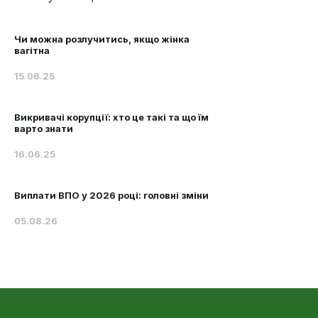
Чи можна розлучитись, якщо жінка
вагітна
15.06.25
Викривачі корупції: хто це такі та що їм
варто знати
16.06.25
Виплати ВПО у 2026 році: головні зміни
05.08.26