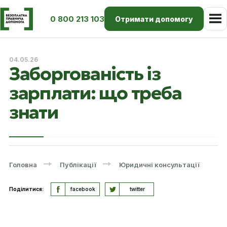
0 800 213 103
Отримати допомогу
04.05.26
Заборгованість із
зарплати: що треба
знати
Головна
Публікації
Юридичні консультації
Поділитися:
facebook
twitter