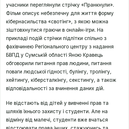
учасники переглянули стрічку «Пранкнули»
.
Фільм описує небезпечну для життя форму
кібернасильства
«свотінг», з якою можна
зіштовхнутися граючи в онлайн-ігри. На
прикладі подій стрічки підлітки с
пільно з
фахівчинею Регіонального центру з надання
БВПД у Сумській області Яною Кравець
обговорили питання прав людини, питання
поваги людської гідності, булінгу, тролінгу,
хейтингу, кіберсталкінгу, секстингу, а також
відповідальності за вчинення даних дій.
Не відстають від дітей у вивченні прав та
шляхів їхнього захисту і студенти. Але на
відміну від малечі, студенти вже вчаться
відстоювати права інших, стажуючись та