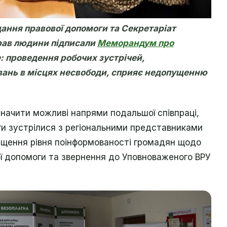
дання правової допомоги та Секретаріат
рав людини підписали
Меморандум про
ме: проведення робочих зустрічей,
увань в місцях несвободи, сприяє недопущенню
начити можливі напрями подальшої співпраці,
ги зустрілися з регіональними представниками
ищення рівня поінформованості громадян щодо
ї допомоги та звернення до Уповноваженого ВРУ