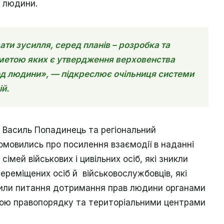
д людини.
и зусилля, серед планів – розробка та
, метою яких є утвердження верховенства
бод людини», — підкреслює очільниця системи
й.
 Василь Попадинець та регіональний
мовились про посилення взаємодії в наданні
імей військових і цивільних осіб, які зникли
ереміщених осіб й військовослужбовців, які
рили питання дотримання прав людини органами
бою правопорядку та територіальними центрами