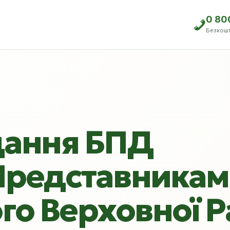
0 80
Безкош
дання БПД
 Представника
го Верховної 