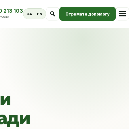
0 213 103
Отримати допомогу
UA
EN
товно
ми
Ради