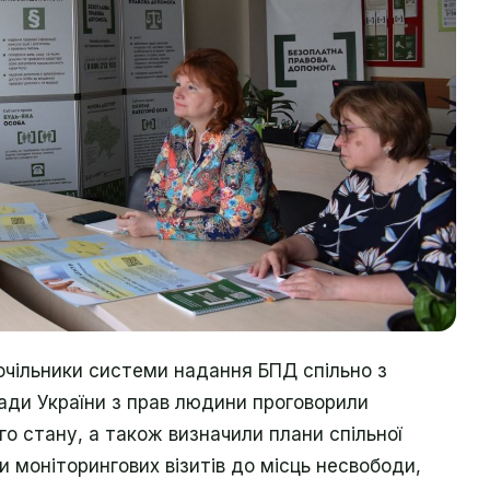
і очільники системи надання БПД спільно з
ади України з прав людини проговорили
го стану, а також визначили плани спільної
и моніторингових візитів до місць несвободи,