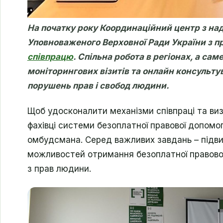
На початку року Координаційний центр з на
Уповноваженого Верховної Ради України з п
співпрацю
. Спільна робота в регіонах, а са
моніторингових візитів та онлайн консульт
порушень прав і свобод людини.
Щоб удосконалити механізми співпраці та виз
фахівці системи безоплатної правової допомо
омбудсмана. Серед важливих завдань – підв
можливостей отримання безоплатної правово
з прав людини.