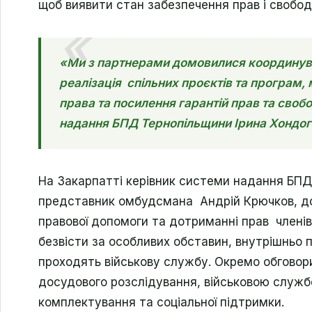
щоб виявити стан забезпечення прав і свобо
«Ми з партнерами домовилися координуват
реалізація спільних проєктів та програм
права та посилення гарантій прав та сво
надання БПД Тернопільщини Ірина Хондогі
На Закарпатті керівник системи надання БПД
представник омбудсмана Андрій Крючков, до
правової допомоги та дотриманні прав членів с
безвісти за особливих обставин, внутрішньо п
проходять військову службу. Окремо обгово
досудового розслідування, військовою служ
комплектування та соціальної підтримки.