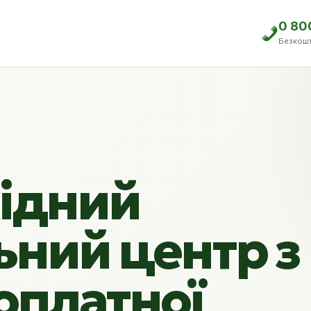
0 80
Безкош
ідний
ьний центр з
оплатної