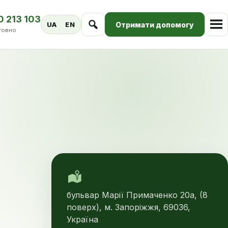
0 213 103
Отримати допомогу
UA
EN
товно
бульвар Марії Примаченко 20а, (8
поверх), м. Запоріжжя, 69036,
Україна