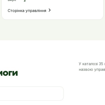
2
Сторінка управління
У каталозі 35
моги
назвою управ