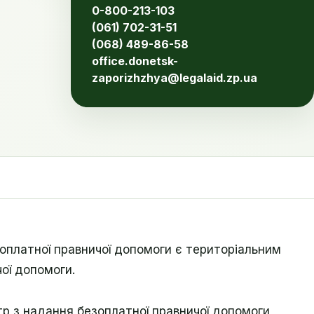
0-800-213-103
(061) 702-31-51
(068) 489-86-58
office.donetsk-
zaporizhzhya@legalaid.zp.ua
оплатної правничої допомоги є територіальним
ої допомоги.
р з надання безоплатної правничої допомоги