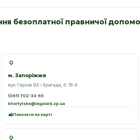
ння безоплатної правничої допомо
м. Запоріжжя
вул. Героїв 93-ї бригади, б. 16-А
(061) 702-33-65
khortytske@legalaid.zp.ua
Показати на карті