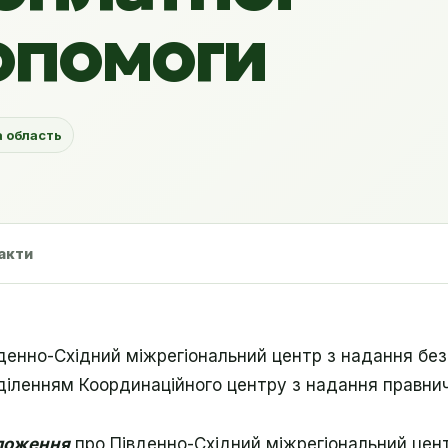
опомоги
а область
акти
денно-Східний міжрегіональний центр з надання без
діленням Координаційного центру з надання правнич
ложення
про Південно-Східний міжрегіональний цент