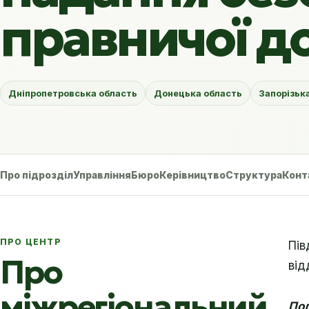
правничої д
Дніпропетровська область
Донецька область
Запорізьк
Про підрозділ
Управління
Бюро
Керівництво
Структура
Конт
ПРО ЦЕНТР
Пів
Про
від
міжрегіональний
По