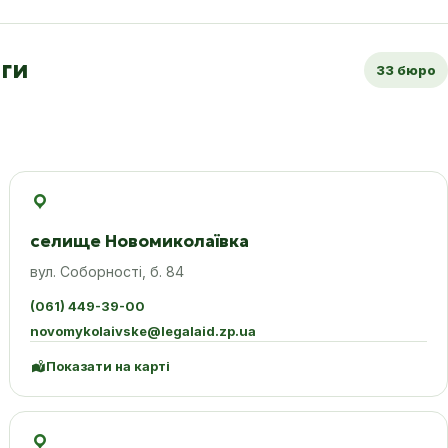
ги
33 бюро
селище Новомиколаївка
вул. Соборності, б. 84
(061) 449-39-00
novomykolaivske@legalaid.zp.ua
Показати на карті