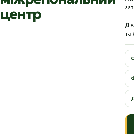
зат
центр
Дія
та 
О
Ф
Д