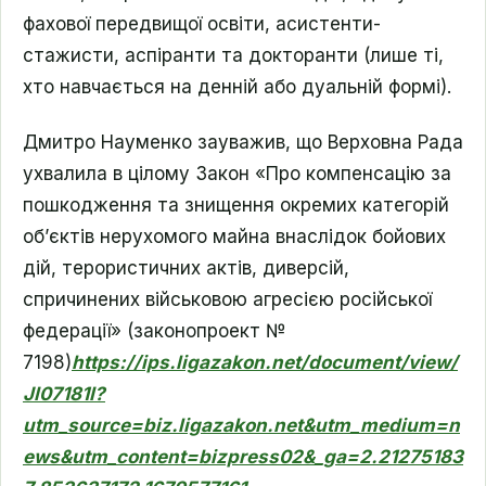
фахової передвищої освіти, асистенти-
стажисти, аспіранти та докторанти (лише ті,
хто навчається на денній або дуальній формі).
Дмитро Науменко зауважив, що Верховна Рада
ухвалила в цілому Закон «Про компенсацію за
пошкодження та знищення окремих категорій
об’єктів нерухомого майна внаслідок бойових
дій, терористичних актів, диверсій,
спричинених військовою агресією російської
федерації» (законопроект №
7198)
https://ips.ligazakon.net/document/view/
JI07181I?
utm_source=biz.ligazakon.net&utm_medium=n
ews&utm_content=bizpress02&_ga=2.21275183