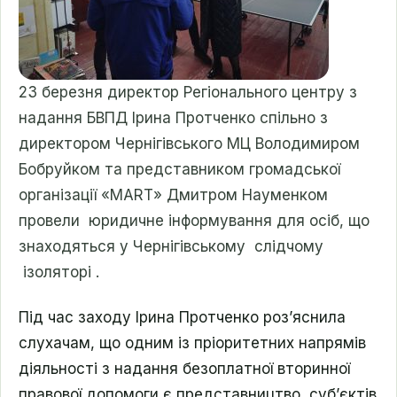
23 березня директор Регіонального центру з
надання БВПД Ірина Протченко спільно з
директором Чернігівського МЦ Володимиром
Бобруйком та представником громадської
організації «МАRТ» Дмитром Науменком
провели юридичне інформування для осіб, що
знаходяться у Чернігівському слідчому
ізоляторі .
Під час заходу Ірина Протченко роз’яснила
слухачам, що одним із пріоритетних напрямів
діяльності з надання безоплатної вторинної
правової допомоги є представництво суб’єктів