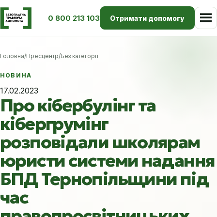
0 800 213 103
Отримати допомогу
Головна
/
Пресцентр
/
Без категорії
НОВИНА
17.02.2023
Про кібербулінг та
кібергрумінг
розповідали школярам
юристи системи надання
БПД Тернопільщини під
час
правопросвітницьких