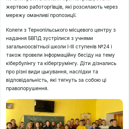
жертвою работоргівців, які розсилають через
мережу оманливі пропозиції.
Колеги з Тернопільського місцевого центру з
надання БВПД зустрілися з учнями
загальноосвітньої школи І-ІІІ ступенів №24 і
також провели інформаційну бесіду на тему
кібербулінгу та кібергрумінгу. Діти дізнались
про різні види цькування, наслідки та
відповідальність, які тягнуть за собою ці
правопорушення.