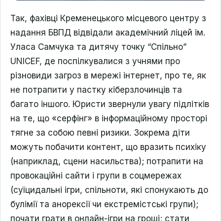
Так, фахівці Кременецького місцевого центру з
надання БВПД відвідали академічний ліцей ім.
Уласа Самчука та дитячу точку “Спільно”
UNICEF, де поспілкувалися з учнями про
різновиди загроз в мережі інтернет, про те, як
не потрапити у пастку кіберзлочинців та
багато іншого. Юристи звернули увагу підлітків
на те, що «серфінг» в інформаційному просторі
тягне за собою певні ризики. Зокрема діти
можуть побачити контент, що вразить психіку
(наприклад, сцени насильства); потрапити на
провокаційні сайти і групи в соцмережах
(суїцидальні ігри, спільноти, які спонукають до
булімії та анорексії чи екстремістські групи);
почати грати в онлайн-ігри на гроші; стати