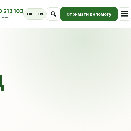
0 213 103
Отримати допомогу
UA
EN
товно
Д