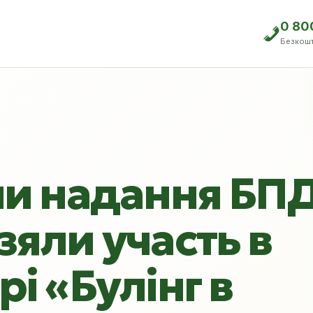
0 80
Безкош
ми надання БП
зяли участь в
і «Булінг в