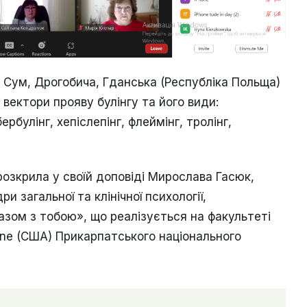
в, Сум, Дрогобича, Гданська (Республіка Польща)
і вектори прояву булінгу та його види:
ербулінг, хепіслепінг, флеймінг, тролінг,
розкрила у своїй доповіді Мирослава Гасюк,
 загальної та клінічної психології,
азом з тобою», що реалізується на факультеті
aine (США) Прикарпатського національного