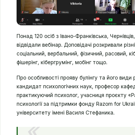
Понад 120 осіб з Івано-Франківська, Чернівці
відвідали вебінар. Доповідачі розкривали різн
соціальний, вербальний, фізичний, расовий, кіб
фішерінг, кібергрумінг, мобінг тощо.
Про особливості прояву булінгу та його види 
кандидат психологічних наук, професор кафедри
практикуючий психолог, учасниця проєкту «Р
психології за підтримки фонду Razom for Ukr
університету імені Василя Стефаника.