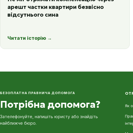
арешт частки квартири безвісно
відсутнього сина
Читати історію
→
БЕЗОПЛАТНА ПРАВНИЧА ДОПОМОГА
ОТ
Потрібна допомога?
Як 
Пра
Зателефонуйте, напишіть юристу або знайдіть
найближче бюро.
інте