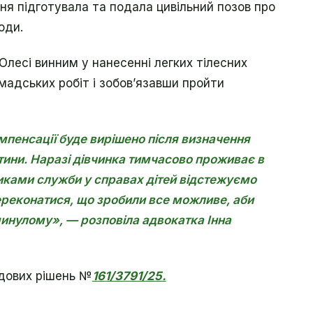
я підготувала та подала цивільний позов про
оди.
Олесі винним у нанесенні легких тілесних
адських робіт і зобов’язавши пройти
мпенсації буде вирішено після визначення
тини. Наразі дівчинка тимчасово проживає в
вниками служби у справах дітей відстежуємо
ереконатися, що зробили все можливе, аби
нулому», — розповіла адвокатка Інна
дових рішень №
161/3791/25.