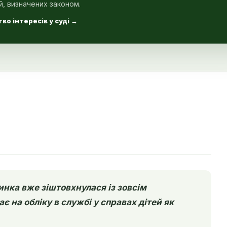
й, визначених законом.
во інтересів у суді
→
чинка вже зіштовхнулася із зовсім
є на обліку в службі у справах дітей як