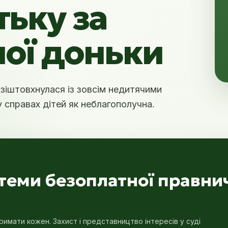
тьку за
ної доньки
е зіштовхнулася із зовсім недитячими
у справах дітей як неблагополучна.
стеми безоплатної правни
имати кожен. Захист і представництво інтересів у суді