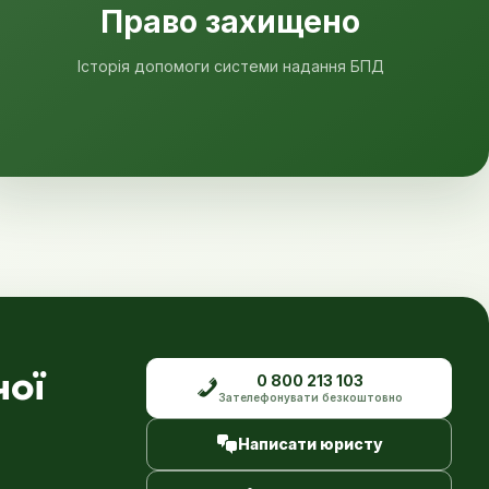
Право захищено
Історія допомоги системи надання БПД
чої
0 800 213 103
Зателефонувати безкоштовно
Написати юристу