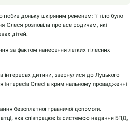
о побив доньку шкіряним ременем: її тіло було
ня Олеся розповіла про все родичам, які
вах дітей.
ня за фактом нанесення легких тілесних
в інтересах дитини, звернулися до Луцького
 інтересів Олесі в кримінальному провадженні
ання безоплатної правничої допомоги.
атці, яка співпрацює із системою надання БПД,