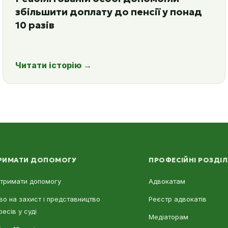
збільшити доплату до пенсії у понад
10 разів
Читати історію
→
РИМАТИ ДОПОМОГУ
ПРОФЕСІЙНІ РОЗДІ
отримати допомогу
Адвокатам
во на захист і представництво
Реєстр адвокатів
ресів у суді
Медіаторам