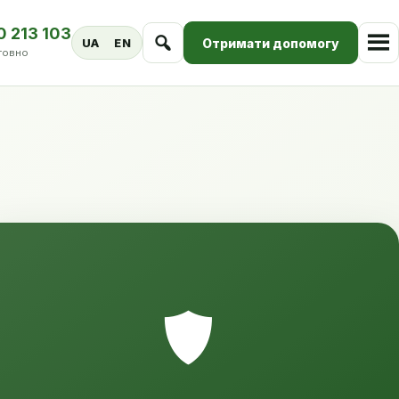
0 213 103
Отримати допомогу
UA
EN
товно