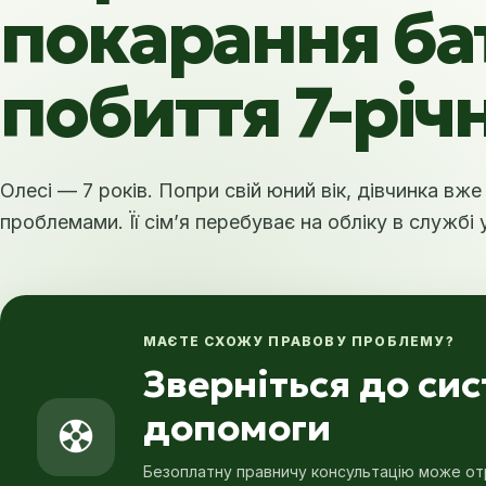
покарання ба
побиття 7-річ
Олесі — 7 років. Попри свій юний вік, дівчинка вж
проблемами. Її сім’я перебуває на обліку в службі 
МАЄТЕ СХОЖУ ПРАВОВУ ПРОБЛЕМУ?
Зверніться до си
допомоги
Безоплатну правничу консультацію може отр