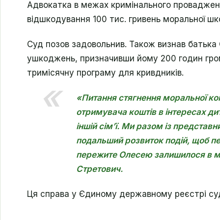
Адвокатка в межах кримінального провадженн
відшкодування 100 тис. гривень моральної шк
Суд позов задовольнив. Також визнав батька 
ушкоджень, призначивши йому 200 годин гром
тримісячну програму для кривдників.
«Питання стягнення моральної ко
отримувача коштів в інтересах ди
іншій сім’ї. Ми разом із предста
подальший розвиток подій, щоб п
пережите Олесею залишилося в ми
Стретович.
Ця справа у Єдиному державному реєстрі су