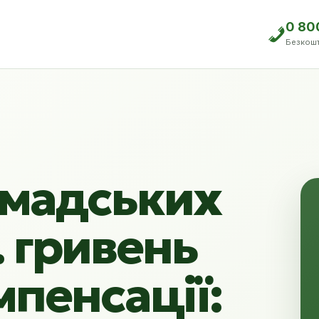
0 80
Безкош
омадських
с. гривень
мпенсації: