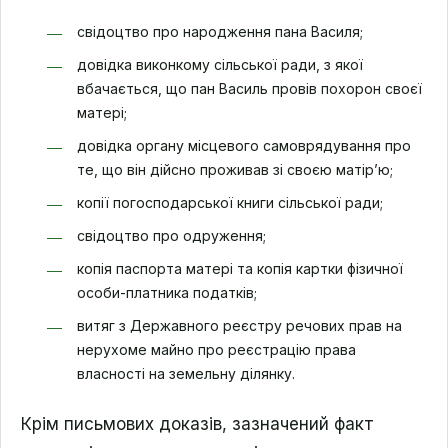
свідоцтво про народження пана Василя;
довідка виконкому сільської ради, з якої
вбачається, що пан Василь провів похорон своєї
матері;
довідка органу місцевого самоврядування про
те, що він дійсно проживав зі своєю матір’ю;
копії погосподарської книги сільської ради;
свідоцтво про одруження;
копія паспорта матері та копія картки фізичної
особи-платника податків;
витяг з Державного реєстру речових прав на
нерухоме майно про реєстрацію права
власності на земельну ділянку.
Крім письмових доказів, зазначений факт