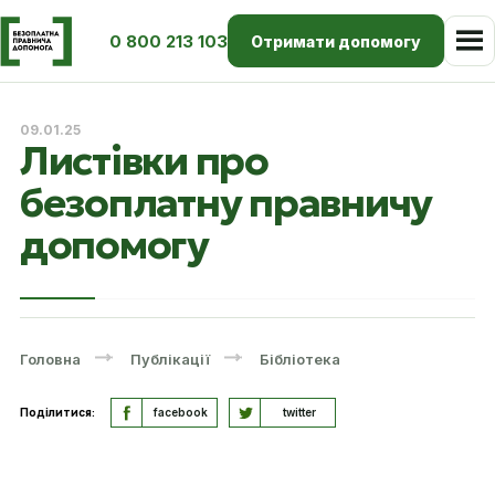
0 800 213 103
Отримати допомогу
09.01.25
Листівки про
безоплатну правничу
допомогу
Головна
Публікації
Бібліотека
Поділитися:
facebook
twitter