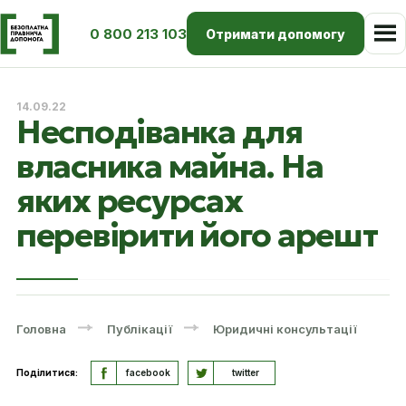
0 800 213 103
Отримати допомогу
14.09.22
Несподіванка для
власника майна. На
яких ресурсах
перевірити його арешт
Головна
Публікації
Юридичні консультації
Поділитися:
facebook
twitter