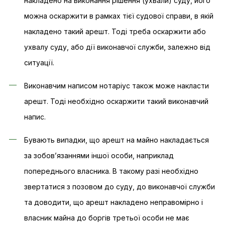
накладено на виконання рішення (ухвали) суду, його
можна оскаржити в рамках тієї судової справи, в якій
накладено такий арешт. Тоді треба оскаржити або
ухвалу суду, або дії виконавчої служби, залежно від
ситуації.
Виконавчим написом нотаріус також може накласти
арешт. Тоді необхідно оскаржити такий виконавчий
напис.
Бувають випадки, що арешт на майно накладається
за зобов’язаннями іншої особи, наприклад
попереднього власника. В такому разі необхідно
звертатися з позовом до суду, до виконавчої служби
та доводити, що арешт накладено неправомірно і
власник майна до боргів третьої особи не має