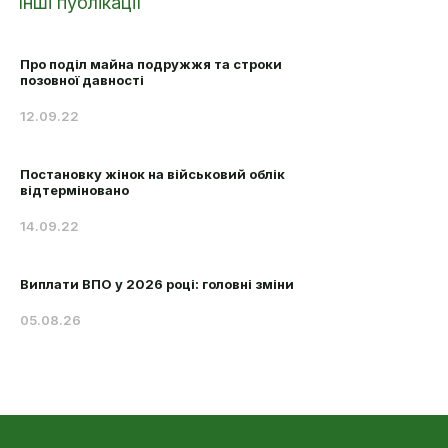
Інші публікації
Про поділ майна подружжя та строки
позовної давності
12.09.22
Постановку жінок на військовий облік
відтерміновано
14.09.22
Виплати ВПО у 2026 році: головні зміни
05.08.26