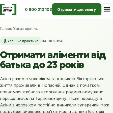
0 800 213 103
Отримати допомогу
Головна
/
Успішні практики
Успішна практика
04.09.2024
Отримати аліменти від
батька до 23 років
Аліна разом з чоловіком та донькою Вікторією все
життя проживали в Попасній. Однак з початком
повномасштабного вторгнення родина вимушено
переселилась на Тернопільщину. Після переїзду в
Аліни з чоловіком постійно виникали суперечки, тож
подружжя вирішило роз’їхатись, а донька Вікторія