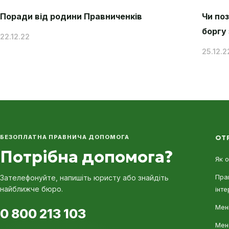
Поради від родини Правниченків
Чи по
боргу
22.12.22
25.12.2
БЕЗОПЛАТНА ПРАВНИЧА ДОПОМОГА
ОТ
Потрібна допомога?
Як 
Пра
Зателефонуйте, напишіть юристу або знайдіть
найближче бюро.
інте
Мені
0 800 213 103
Мен