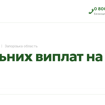
0 80
Безкош
Запорізька область
ьних виплат на