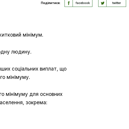
Поділитися:
facebook
twitter
ожитковий мінімум.
 одну людину.
інших соціальних виплат, що
го мінімуму.
го мінімуму для основних
населення, зокрема: