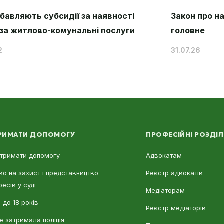
збавляють субсидії за наявності
Закон про н
 за житлово-комунальні послуги
головне
2
31.07.26
РИМАТИ ДОПОМОГУ
ПРОФЕСІЙНІ РОЗДІ
отримати допомогу
Адвокатам
во на захист і представництво
Реєстр адвокатів
ресів у суді
Медіаторам
 до 18 років
Реєстр медіаторів
е затримала поліція