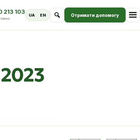
0 213 103
Отримати допомогу
UA
EN
товно
 2023