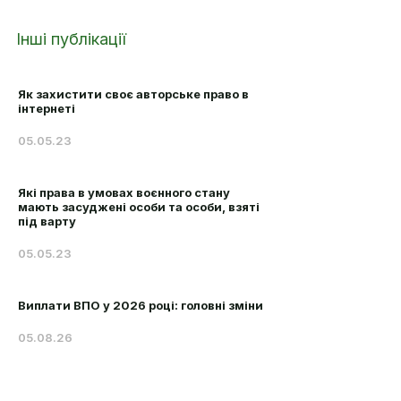
Інші публікації
Як захистити своє авторське право в
інтернеті
05.05.23
Які права в умовах воєнного стану
мають засуджені особи та особи, взяті
під варту
05.05.23
Виплати ВПО у 2026 році: головні зміни
05.08.26