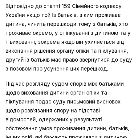
Відповідно до статті 159 Сімейного кодексу
України якщо той із батьків, з ким проживає
дитина, чинить перешкоди тому з батьків, хто
проживає окремо, у спілкуванні з дитиною та у
її вихованні, зокрема якщо він ухиляється від
виконання рішення органу опіки та піклування,
другий із батьків має право звернутися до суду
з позовом про усунення цих перешкод.
Під час розгляду судом спорів між батьками
щодо виховання дитини орган опіки та
піклування подає суду письмовий висновок
щодо розв’язання спору на підставі
відомостей, одержаних у результаті
обстеження умов проживання дитини, батьків,
інших осіб, які бажають проживати з дитиною,