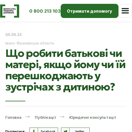
0 800 213 103
Отримати допомогу
05.05.23
Івано-Франківська область
Що робити батькові чи
матері, якщо йому чи їй
перешкоджають у
зустрічах з дитиною?
Головна
Публікації
Юридичні консультації
Поділитися:
facebook
twitter