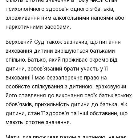
мають істотне значення в тому числі стан
психологічного здоров’я одного з батьків,
зловживання ним алкогольними напоями або
наркотичними засобами.
Верховний Суд також зазначив, що питання
виховання дитини вирішуються батьками
спільно. Батько, який проживає окремо від
дитини, зобов`язаний брати участь у її
вихованні і має беззаперечне право на
особисте спілкування з дитиною, враховуючи
його ставлення до виконання своїх батьківських
обов`язків, прихильність дитини до батька, вік
дитини, стан її здоров`я та інші обставини, що
мають істотне значення.
Мати, яка проживає разом з дитиною, не має