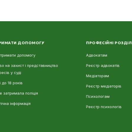
РИМАТИ ДОПОМОГУ
ПРОФЕСІЙНІ РОЗДІ
отримати допомогу
Адвокатам
во на захист і представництво
Реєстр адвокатів
ресів у суді
Медіаторам
 до 18 років
Реєстр медіаторів
е затримала поліція
Психологам
лічна інформація
Реєстр психологів