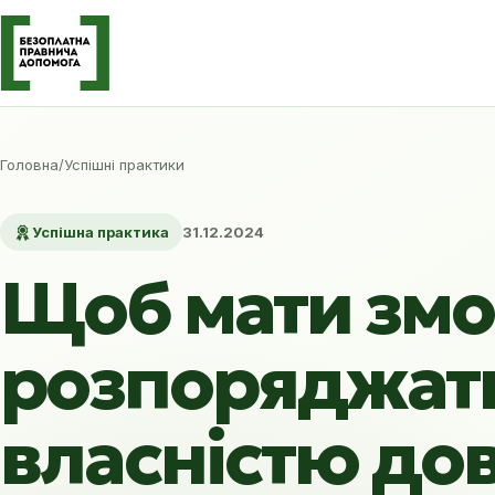
Головна
/
Успішні практики
Успішна практика
31.12.2024
Щоб мати змо
розпоряджат
власністю до