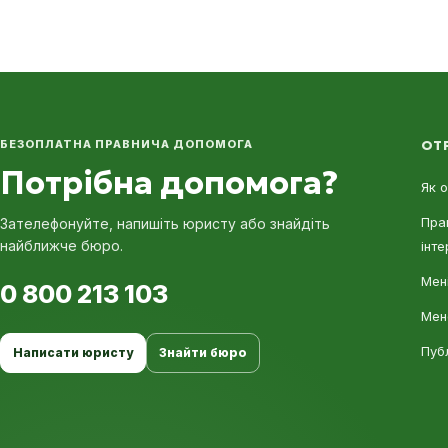
БЕЗОПЛАТНА ПРАВНИЧА ДОПОМОГА
ОТ
Потрібна допомога?
Як 
Пра
Зателефонуйте, напишіть юристу або знайдіть
найближче бюро.
інте
Мені
0 800 213 103
Мен
Пуб
Написати юристу
Знайти бюро