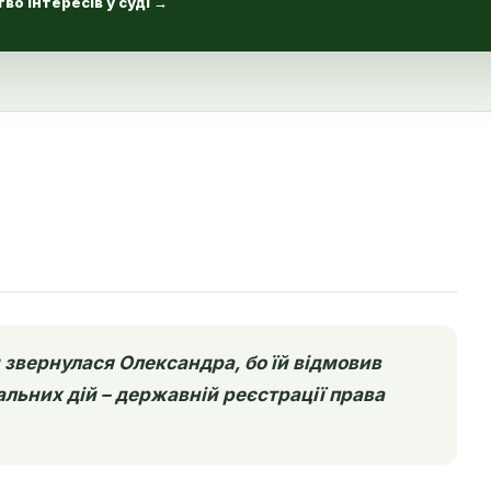
во інтересів у суді
→
звернулася Олександра, бо їй відмовив
льних дій – державній реєстрації права