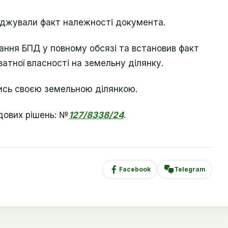
рджували факт належності документа.
ання БПД у повному обсязі та встановив факт
атної власності на земельну ділянку.
ись своєю земельною ділянкою.
дових рішень: №
127/8338/24
.
Facebook
Telegram