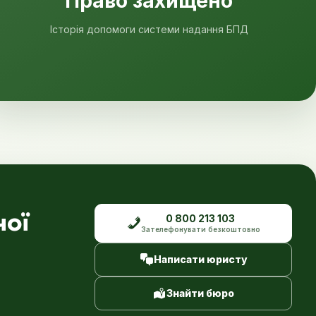
Право захищено
Історія допомоги системи надання БПД
чої
0 800 213 103
Зателефонувати безкоштовно
Написати юристу
Знайти бюро