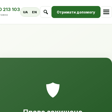
0 213 103
Отримати допомогу
UA
EN
товно