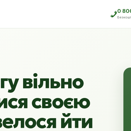
0 80
Безкош
гу вільно
ися своєю
велося йти