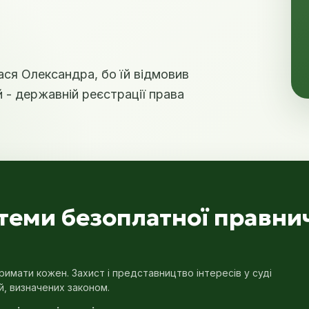
ся Олександра, бо їй відмовив
 - державній реєстрації права
стеми безоплатної правни
имати кожен. Захист і представництво інтересів у суді
й, визначених законом.