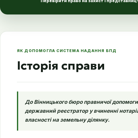
Перевірити право на захист і представницт
ЯК ДОПОМОГЛА СИСТЕМА НАДАННЯ БПД
Історія справи
До Вінницького бюро правничої допомоги 
державний реєстратор у вчиненні нотаріа
власності на земельну ділянку.