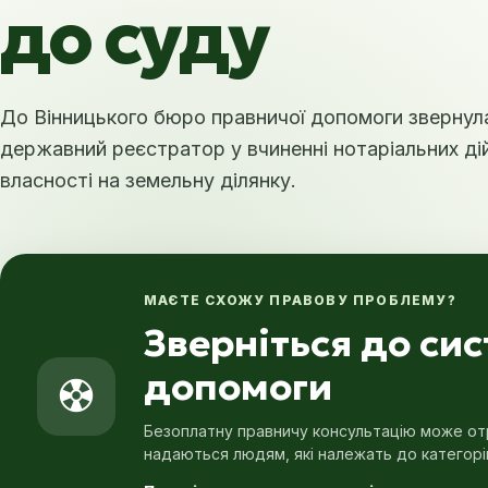
до суду
До Вінницького бюро правничої допомоги звернула
державний реєстратор у вчиненні нотаріальних дій
власності на земельну ділянку.
МАЄТЕ СХОЖУ ПРАВОВУ ПРОБЛЕМУ?
Зверніться до си
допомоги
Безоплатну правничу консультацію може отр
надаються людям, які належать до категорі