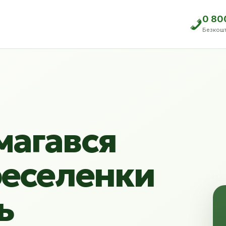
0 80
Безкош
магався
реселенки
ь