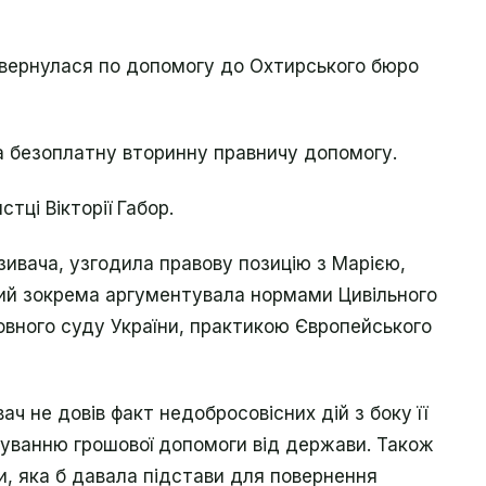
 звернулася по допомогу до Охтирського бюро
а безоплатну вторинну правничу допомогу.
тці Вікторії Габор.
ивача, узгодила правову позицію з Марією,
який зокрема аргументувала нормами Цивільного
овного суду України, практикою Європейського
ач не довів факт недобросовісних дій з боку її
хуванню грошової допомоги від держави. Також
и, яка б давала підстави для повернення