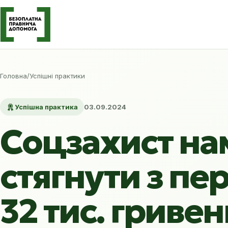
Головна
/
Успішні практики
Успішна практика
03.09.2024
Соцзахист на
стягнути з пе
32 тис. гривен