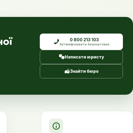
чої
0 800 213 103
Зателефонувати безкоштовно
Написати юристу
Знайти бюро