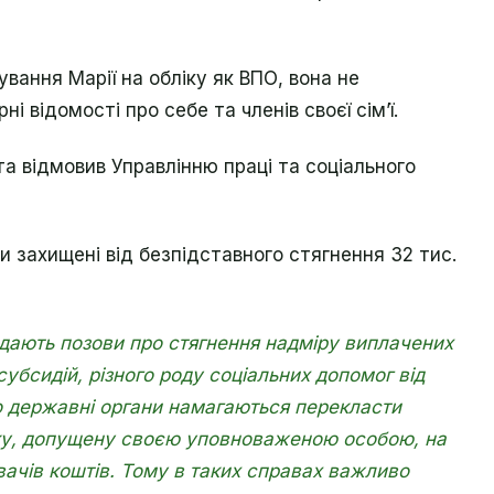
вання Марії на обліку як ВПО, вона не
 відомості про себе та членів своєї сім’ї.
та відмовив Управлінню праці та соціального
ли захищені від безпідставного стягнення 32 тис.
дають позови про стягнення надміру виплачених
субсидій, різного роду соціальних допомог від
о державні органи намагаються перекласти
лку, допущену своєю уповноваженою особою, на
ачів коштів. Тому в таких справах важливо