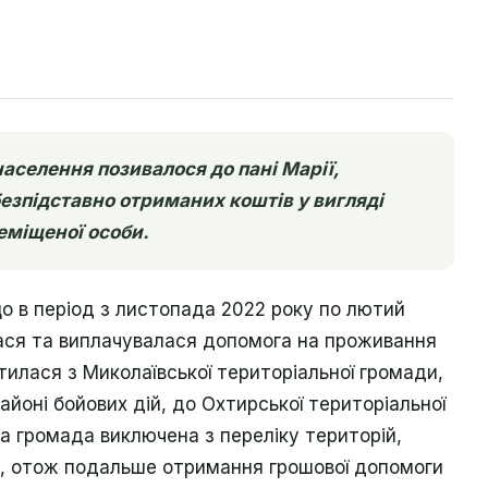
населення позивалося до пані Марії,
безпідставно отриманих коштів у вигляді
еміщеної особи.
що в період з листопада 2022 року по лютий
лася та виплачувалася допомога на проживання
тилася з Миколаївської територіальної громади,
айоні бойових дій, до Охтирської територіальної
ка громада виключена з переліку територій,
ій, отож подальше отримання грошової допомоги