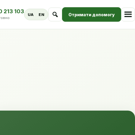
0 213 103
Отримати допомогу
UA
EN
товно