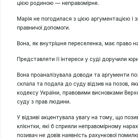
цією родиною — неправомірне.
Марія не погодилася з цією аргументацією і
правничої допомоги.
Вона, як внутрішня переселенка, має право н
Представляти її інтереси у суді доручили юрис
Вона проаналізувала доводи та аргументи поз
склала та подала до суду відзив на позов, 
кодексу України, правовими висновками Верх
суду з прав людини.
У відзиві акцентувала увагу на тому, що позив
клієнтки, які б сприяли неправомірному нара
позивач не довів наявність рахункової помилк