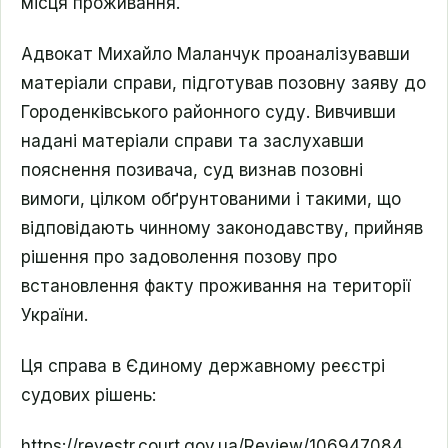
місця проживання.
Адвокат Михайло Маланчук проаналізувавши
матеріали справи, підготував позовну заяву до
Городенківського районного суду. Вивчивши
надані матеріали справи та заслухавши
пояснення позивача, суд визнав позовні
вимоги, цілком обґрунтованими і такими, що
відповідають чинному законодавству, прийняв
рішення про задоволення позову про
встановлення факту проживання на території
України.
Ця справа в Єдиному державному реєстрі
судових рішень:
https://reyestr.court.gov.ua/Review/106947084