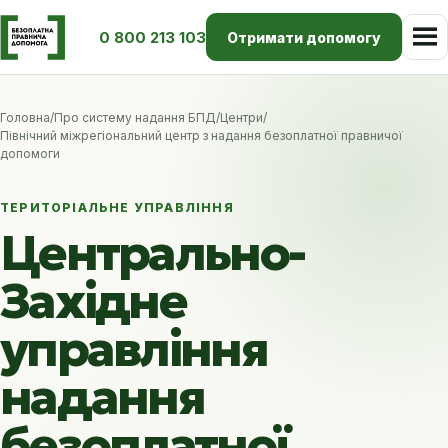
0 800 213 103
Отримати допомогу
Головна
/
Про систему надання БПД
/
Центри
/
Північний міжрегіональний центр з надання безоплатної правничої
допомоги
ТЕРИТОРІАЛЬНЕ УПРАВЛІННЯ
Центрально-
Західне
управління
надання
безоплатної