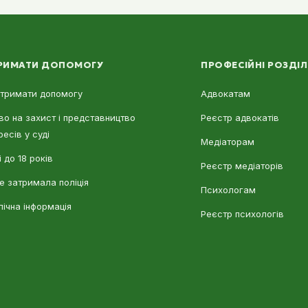
РИМАТИ ДОПОМОГУ
ПРОФЕСІЙНІ РОЗДІ
отримати допомогу
Адвокатам
во на захист і представництво
Реєстр адвокатів
ресів у суді
Медіаторам
 до 18 років
Реєстр медіаторів
е затримала поліція
Психологам
лічна інформація
Реєстр психологів