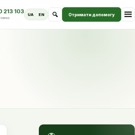
0 213 103
Отримати допомогу
UA
EN
товно