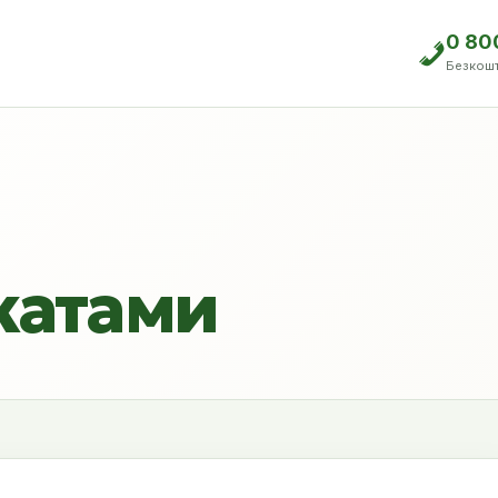
0 80
Безкош
катами