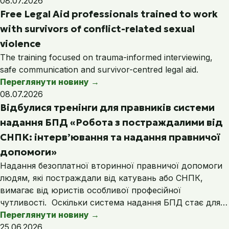
08.07.2026
Free Legal Aid professionals trained to work
with survivors of conflict-related sexual
violence
The training focused on trauma-informed interviewing,
safe communication and survivor-centred legal aid.
Переглянути новину
→
08.07.2026
Відбулися тренінги для правників системи
надання БПД «Робота з постраждалими від
СНПК: інтерв’ювання та надання правничої
допомоги»
Надання безоплатної вторинної правничої допомоги
людям, які постраждали від катувань або СНПК,
вимагає від юристів особливої професійної
чутливості. Оскільки система надання БПД стає для…
Переглянути новину
→
25.06.2026